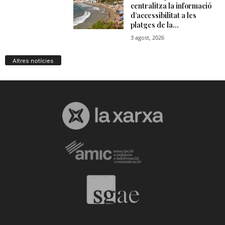
n
a
Altres notícies