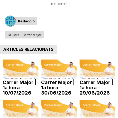
PUBLICITAT
i
Redacció
u
1a Hora - Carrer Major
t
ARTICLES RELACIONATS
a
t
Carrer Major |
Carrer Major |
Carrer Major |
1a hora –
1a hora –
1a hora –
d
10/07/2026
30/06/2026
29/06/2026
e