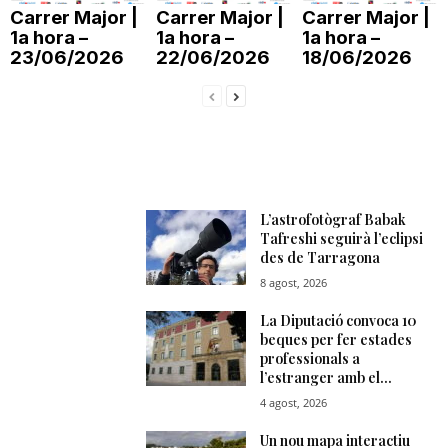
Carrer Major |
Carrer Major |
Carrer Major |
T
1a hora –
1a hora –
1a hora –
23/06/2026
22/06/2026
18/06/2026
a
r
r
a
g
o