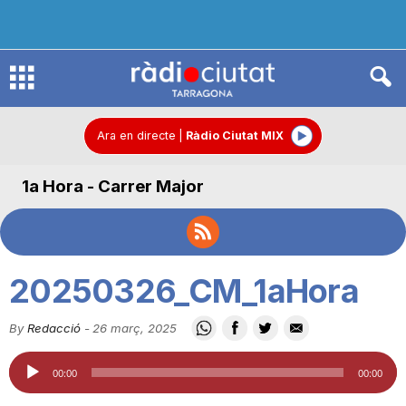
R
à
Ara en directe
|
Ràdio Ciutat MIX
1a Hora - Carrer Major
d
i
20250326_CM_1aHora
o
By
Redacció
-
26 març, 2025
Reproductor
C
00:00
00:00
d'àudio