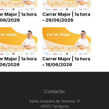
disminuir
el
r Major | 1a hora
Carrer Major | 1a hora
volum.
/06/2026
– 29/06/2026
r Major | 1a hora
Carrer Major | 1a hora
/06/2026
– 18/06/2026
Contacte:
Santa Joaquima de Vedruna, 21
43002 Tarragona