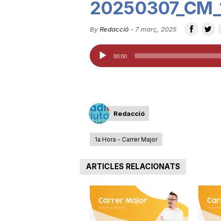
20250307_CM_
u
By
Redacció
-
7 març, 2025
t
Reproductor
00:00
d'àudio
a
t
Redacció
1a Hora - Carrer Major
d
ARTICLES RELACIONATS
e
T