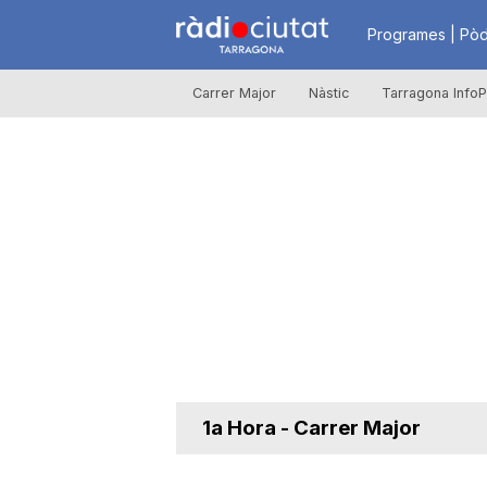
R
Programes | Pòd
Carrer Major
Nàstic
Tarragona InfoP
à
d
i
o
C
1a Hora - Carrer Major
i