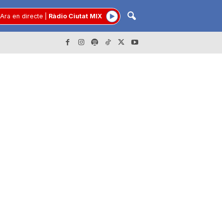
Ara en directe
|
Ràdio Ciutat MIX