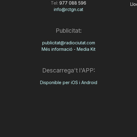
Tel:
977 088 596
Llo
info@rctgn.cat
Publicitat:
publicitat@radiociutat.com
Més informació - Media Kit
Descarrega't l'APP:
Disponible per iOS i Android