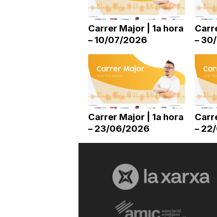
a
Carrer Major | 1a hora
Carre
– 10/07/2026
– 30
r
r
a
Carrer Major | 1a hora
Carre
– 23/06/2026
– 22
g
o
n