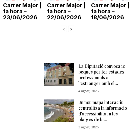
Carrer Major |
Carrer Major |
Carrer Major |
T
1a hora –
1a hora –
1a hora –
23/06/2026
22/06/2026
18/06/2026
a
r
r
a
g
o