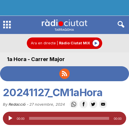
R
à
Ara en directe
|
Ràdio Ciutat MIX
1a Hora - Carrer Major
d
i
20241127_CM1aHora
o
By
Redacció
-
27 novembre, 2024
Reproductor
C
00:00
00:00
d'àudio