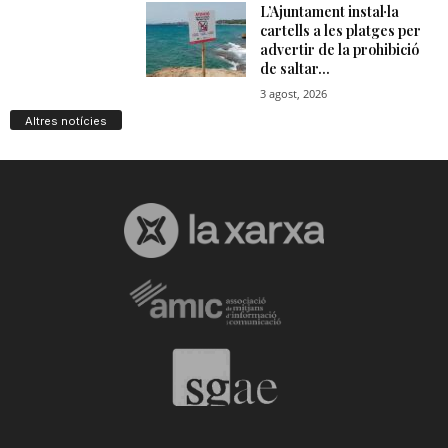
n
a
Altres notícies