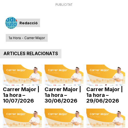
PUBLICITAT
i
Redacció
u
1a Hora - Carrer Major
t
ARTICLES RELACIONATS
a
t
Carrer Major |
Carrer Major |
Carrer Major |
1a hora –
1a hora –
1a hora –
d
10/07/2026
30/06/2026
29/06/2026
e