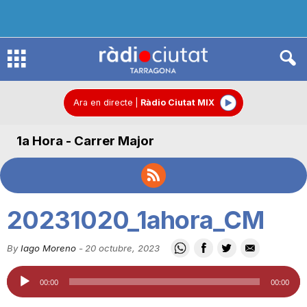
R
à
Ara en directe
|
Ràdio Ciutat MIX
1a Hora - Carrer Major
d
i
20231020_1ahora_CM
o
By
Iago Moreno
-
20 octubre, 2023
Reproductor
C
00:00
00:00
d'àudio