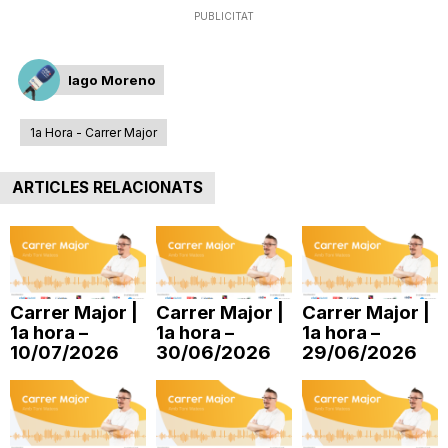
PUBLICITAT
i
Iago Moreno
u
1a Hora - Carrer Major
t
ARTICLES RELACIONATS
a
t
Carrer Major |
Carrer Major |
Carrer Major |
1a hora –
1a hora –
1a hora –
d
10/07/2026
30/06/2026
29/06/2026
e