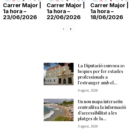
Carrer Major |
Carrer Major |
Carrer Major |
T
1a hora –
1a hora –
1a hora –
23/06/2026
22/06/2026
18/06/2026
a
r
r
a
g
o