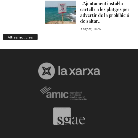
n
a
Altres notícies