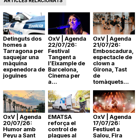
ARTICLES RELACIONATS
Detinguts dos
OxV | Agenda
OxV | Agenda
homes a
22/07/26:
21/07/26:
Tarragona per
Festival
Emboscadura,
saquejar una
Tangent a
espectacle de
màquina
l’Eixample de
clown a
expenedora de
Barcelona,
Girona, Tast
joguines
Cinema per
de
a...
tomàquets...
OxV | Agenda
EMATSA
OxV | Agenda
20/07/26:
reforça el
17/07/26:
Humor amb
control de
Festiuet a
Peyu a Sant
plagues al
Salou, Fira