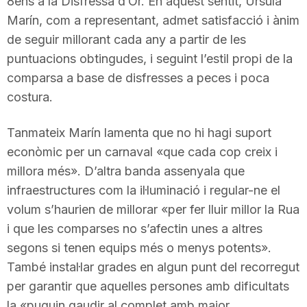
8ens a la Disfressa d’Or. En aquest sentit, Úrsula
n
Marín, com a representant, admet satisfacció i ànim
de seguir millorant cada any a partir de les
puntuacions obtingudes, i seguint l’estil propi de la
a
comparsa a base de disfresses a peces i poca
costura.
Tanmateix Marín lamenta que no hi hagi suport
econòmic per un carnaval «que cada cop creix i
millora més». D’altra banda assenyala que
infraestructures com la il·luminació i regular-ne el
volum s’haurien de millorar «per fer lluir millor la Rua
i que les comparses no s’afectin unes a altres
segons si tenen equips més o menys potents».
També instal·lar grades en algun punt del recorregut
per garantir que aquelles persones amb dificultats
la «puguin gaudir al complet amb major