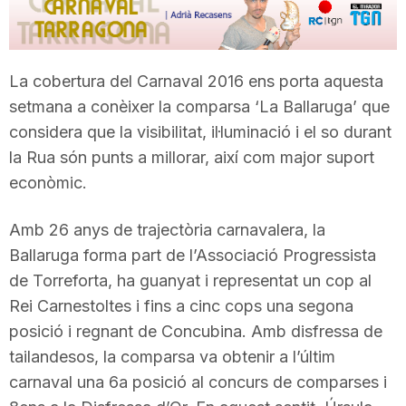
T
a
La cobertura del Carnaval 2016 ens porta aquesta
setmana a conèixer la comparsa ‘La Ballaruga’ que
considera que la visibilitat, il·luminació i el so durant
r
la Rua són punts a millorar, així com major suport
econòmic.
r
Amb 26 anys de trajectòria carnavalera, la
a
Ballaruga forma part de l’Associació Progressista
de Torreforta, ha guanyat i representat un cop al
Rei Carnestoltes i fins a cinc cops una segona
g
posició i regnant de Concubina. Amb disfressa de
tailandesos, la comparsa va obtenir a l’últim
o
carnaval una 6a posició al concurs de comparses i