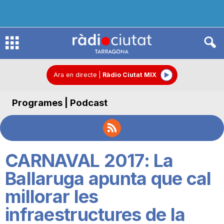
R
à
Ara en directe
|
Ràdio Ciutat MIX
Programes | Podcast
d
i
CARNAVAL 2017: La
o
Ballaruga apunta que cal
millorar les
C
infraestructures de la