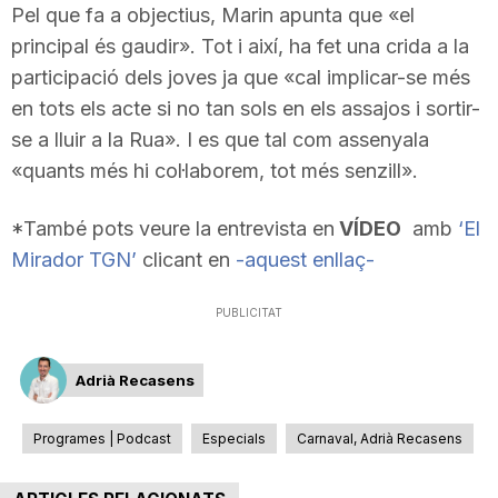
Pel que fa a objectius, Marin apunta que «el
principal és gaudir». Tot i així, ha fet una crida a la
participació dels joves ja que «cal implicar-se més
en tots els acte si no tan sols en els assajos i sortir-
se a lluir a la Rua». I es que tal com assenyala
«quants més hi col·laborem, tot més senzill».
*També pots veure la entrevista en
VÍDEO
amb
‘El
Mirador TGN’
clicant en
-aquest enllaç-
PUBLICITAT
Adrià Recasens
Programes | Podcast
Especials
Carnaval, Adrià Recasens