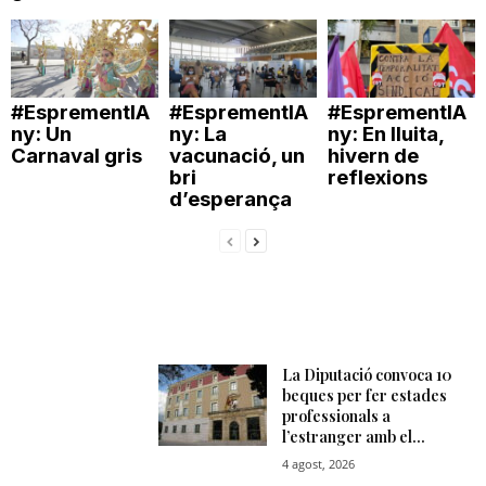
T
a
#EsprementlA
#EsprementlA
#EsprementlA
ny: Un
ny: La
ny: En lluita,
Carnaval gris
vacunació, un
hivern de
r
bri
reflexions
d’esperança
r
a
g
o