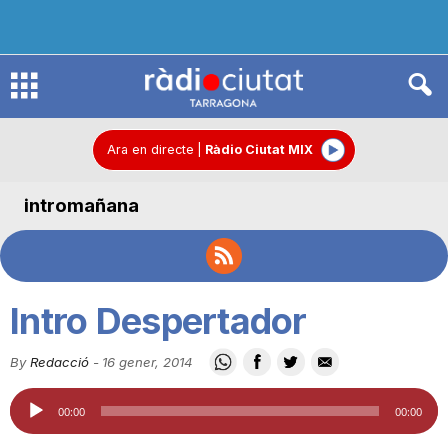
R
à
Ara en directe
|
Ràdio Ciutat MIX
intromañana
d
i
Intro Despertador
o
By
Redacció
-
16 gener, 2014
Reproductor
C
00:00
00:00
d'àudio