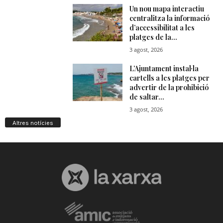
n
a
Altres notícies