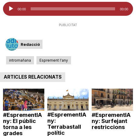
Reproductor
i
00:00
00:00
d'àudio
PUBLICITAT
u
Redacció
t
intromañana
Esprement l'any
a
ARTICLES RELACIONATS
t
d
#EsprementlA
#EsprementlA
#EsprementlA
ny:
ny: El públic
ny: Surfejant
e
Terrabastall
torna a les
restriccions
polític
grades