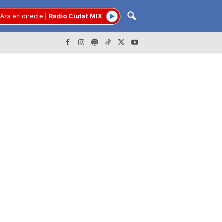
Ara en directe
|
Ràdio Ciutat MIX