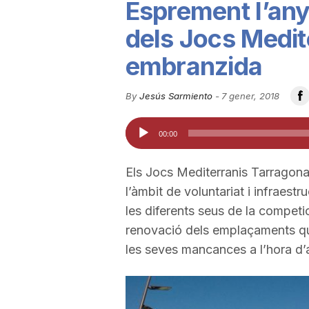
Esprement l’any:
u
dels Jocs Medit
embranzida
t
By
Jesús Sarmiento
-
7 gener, 2018
a
Reproductor
00:00
d'àudio
t
Els Jocs Mediterranis Tarragona
l’àmbit de voluntariat i infraestr
d
les diferents seus de la competic
renovació dels emplaçaments qu
e
les seves mancances a l’hora d’a
T