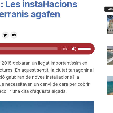
 Les instal·lacions
Alt
erranis agafen
Feu
00:00
servir
les
 2018 deixaran un llegat importantíssim en
tecles
uctures. En aquest sentit, la ciutat tarragonina i
de
ió gaudiran de noves instal·lacions i la
fletxa
e necessitaven un canvi de cara per cobrir
cap
collir una cita d’aquesta alçada.
amunt/cap
avall
per