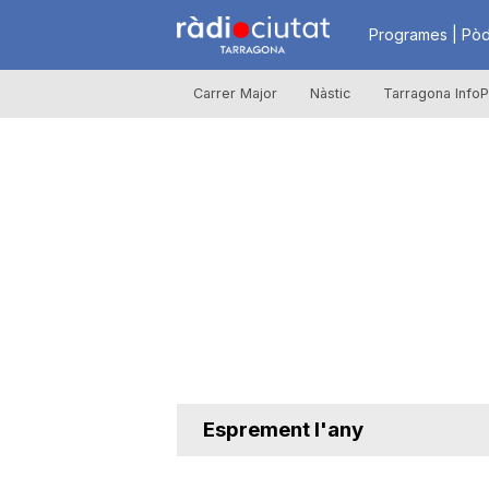
R
Programes | Pòd
Carrer Major
Nàstic
Tarragona InfoP
à
d
i
o
C
Esprement l'any
i