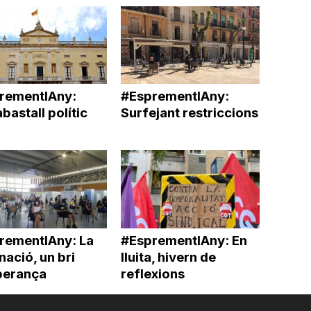
rementlAny:
#EsprementlAny:
bastall polític
Surfejant restriccions
rementlAny: La
#EsprementlAny: En
ació, un bri
lluita, hivern de
perança
reflexions