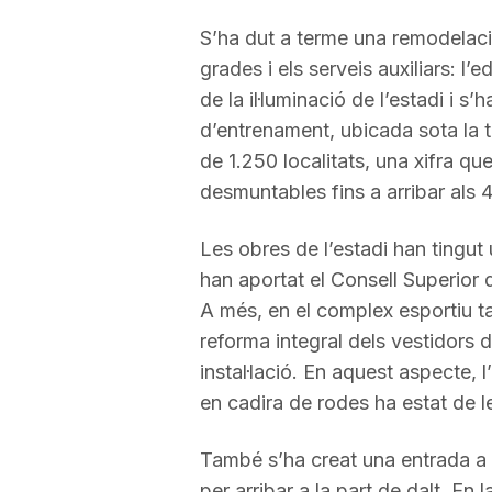
S’ha dut a terme una remodelació
grades i els serveis auxiliars: l’e
de la il·luminació de l’estadi i s
d’entrenament, ubicada sota la tr
de 1.250 localitats, una xifra q
desmuntables fins a arribar als 
Les obres de l’estadi han tingut
han aportat el Consell Superior 
A més, en el complex esportiu t
reforma integral dels vestidors d
instal·lació. En aquest aspecte,
en cadira de rodes ha estat de l
També s’ha creat una entrada a pe
per arribar a la part de dalt. En 