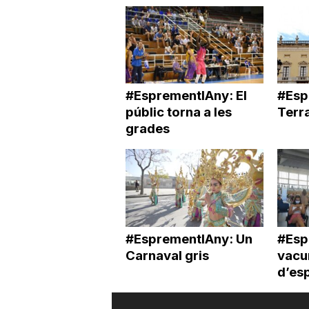
#EsprementlAny: El
#Esp
públic torna a les
Terra
grades
#EsprementlAny: Un
#Esp
Carnaval gris
vacun
d’es