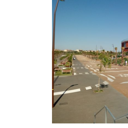
a
r
r
a
g
o
n