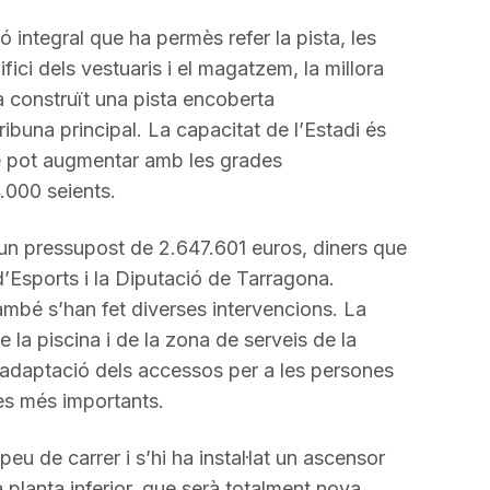
 integral que ha permès refer la pista, les
difici dels vestuaris i el magatzem, la millora
’ha construït una pista encoberta
ibuna principal. La capacitat de l’Estadi és
ue pot augmentar amb les grades
4.000 seients.
 un pressupost de 2.647.601 euros, diners que
d’Esports i la Diputació de Tarragona.
ambé s’han fet diverses intervencions. La
e la piscina i de la zona de serveis de la
 l’adaptació dels accessos per a les persones
es més importants.
u de carrer i s’hi ha instal·lat un ascensor
la planta inferior, que serà totalment nova,