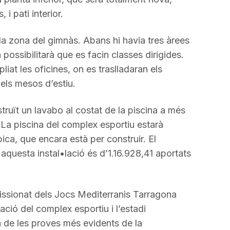
 i pati interior.
 la zona del gimnàs. Abans hi havia tres àrees
a possibilitarà que es facin classes dirigides.
iat les oficines, on es traslladaran els
 els mesos d’estiu.
struït un lavabo al costat de la piscina a més
 La piscina del complex esportiu estarà
ca, que encara està per construir. El
aquesta instal•lació és d’1.16.928,41 aportats
missionat dels Jocs Mediterranis Tarragona
ació del complex esportiu i l’estadi
 de les proves més evidents de la