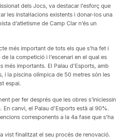
issionat dels Jocs, va destacar l’esforç que
zar les instal·lacions existents i donar-los una
pista d’atletisme de Camp Clar n’és un
cte més important de tots els que s’ha fet i
 de la competició i l’escenari en el qual es
s més importants. El Palau d’Esports, amb
 i la piscina olímpica de 50 metres són les
st espai.
ent per fer després que les obres s’iniciessin
 En canvi, el Palau d’Esports està al 90%.
vencions corresponents a la 4a fase que s’ha
a vist finalitzat el seu procés de renovació.