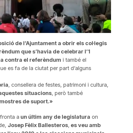
sició de l’Ajuntament a obrir els col·legis
erèndum que s’havia de celebrar l’1
ra contra el referèndum
i també el
e es fa de la ciutat per part d’alguns
oria
, consellera de festes, patrimoni i cultura,
aquestes situacions
, però també
 mostres de suport.»
fronta a
un últim any de legislatura
on
lde,
Josep Fèlix
Ballesteros
,
es veu amb