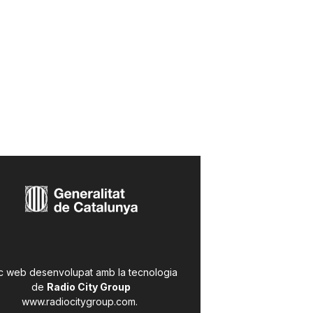
c web desenvolupat amb la tecnologia
de
Radio City Group
www.radiocitygroup.com
.