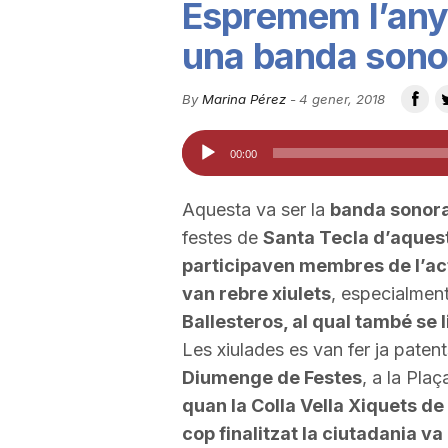
Espremem l’any
u
una banda sono
t
By
Marina Pérez
-
4 gener, 2018
Reproductor
00:00
a
d'àudio
Aquesta va ser la
banda sonora
t
festes de
Santa Tecla d’aquest
participaven membres de l’ac
d
van rebre xiulets
, especialment
Ballesteros
, al qual també se 
Les xiulades es van fer ja paten
e
Diumenge de Festes
, a la
Plaç
quan la Colla Vella Xiquets de
T
cop finalitzat la ciutadania v