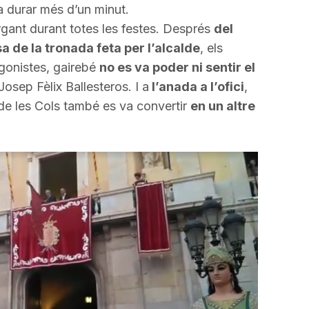
incrementar
 durar més d’un minut.
o
rgant durant totes les festes. Després
del
disminuir
a de la tronada feta per l’alcalde
, els
el
agonistes, gairebé
no es va poder ni sentir el
volum.
Josep Fèlix
Ballesteros
. I a
l’anada a l’ofici
,
e les Cols també es va convertir
en un altre