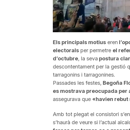
a
Els principals motius
eren
l’opo
electorals
per permetre
el ref
d’octubre
, la seva
postura cla
descontentament per la gestió qu
tarragonins i tarragonines.
Passades les festes,
Begoña
Fl
es mostrava preocupada per 
assegurava que
«havien rebut
Amb tot plegat el consistori s’en
s’haurà de veure si l’actual alca