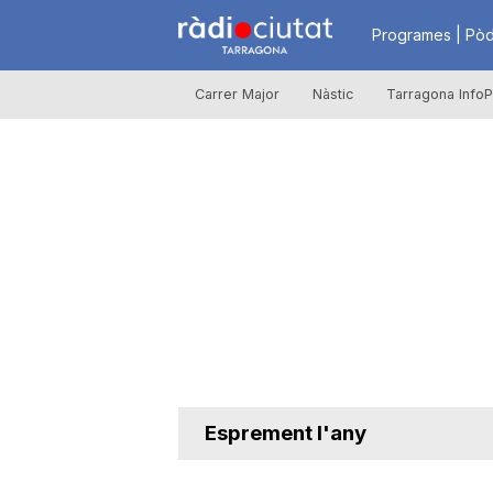
R
Programes | Pòd
Carrer Major
Nàstic
Tarragona InfoP
à
d
i
o
C
Esprement l'any
i