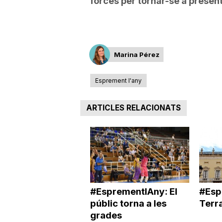
forces per tornar-se a present
Marina Pérez
Esprement l'any
ARTICLES RELACIONATS
#EsprementlAny: El
#Esp
públic torna a les
Terra
grades