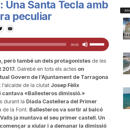
: Una Santa Tecla amb
Alt
ra peculiar
Feu
00:00
servir
les
, però també un dels protagonistes
de les
tecles
 2017.
Gairebé en tots els actes
on
de
tual Govern de l’Ajuntament de Tarragona
fletxa
 l’alcalde de la ciutat
Josep Fèlix
cap
li cantava «
Ballesteros
dimissió.»
amunt/cap
ts durant la
Diada Castellera del Primer
avall
a
de la Font.
Ballesteros
va sortir al balcó
per
 Valls ja muntava el seu primer castell. Un
a
a començar a xiular i a demanar la dimissió