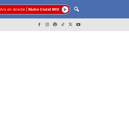
Ara en directe
|
Ràdio Ciutat MIX