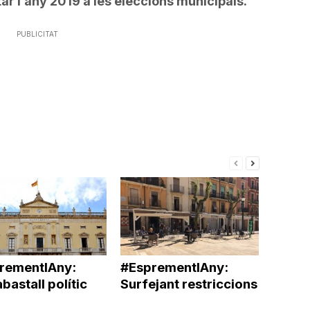
ar l’any 2019 a les eleccions municipals.
PUBLICITAT
rementlAny:
#EsprementlAny:
bastall polític
Surfejant restriccions