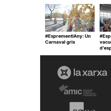
#EsprementlAny: Un
#Esp
Carnaval gris
vacun
d’es