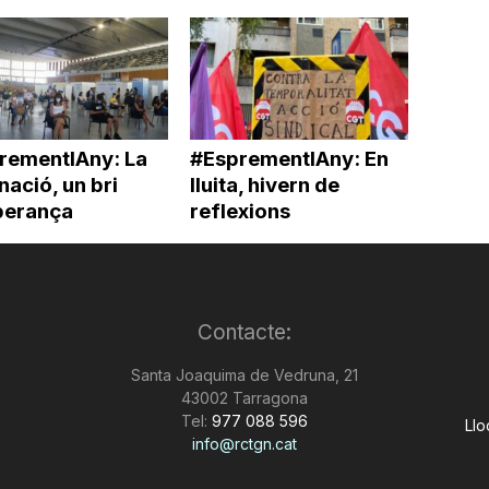
rementlAny: La
#EsprementlAny: En
ació, un bri
lluita, hivern de
perança
reflexions
Contacte:
Santa Joaquima de Vedruna, 21
43002 Tarragona
Tel:
977 088 596
Llo
info@rctgn.cat