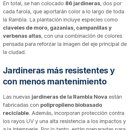
En total, se han colocado
86 jardineras
, dos por
T
cada farola, que aportarán color a lo largo de toda
la Rambla. La plantación incluye especies como
a
claveles de moro, gazanias, campanillas y
verbenas altas
, con una combinación de colores
r
pensada para reforzar la imagen del eje principal de
la ciudad.
r
Jardineras más resistentes y
con menos mantenimiento
a
Las nuevas
jardineras de la Rambla Nova
están
g
fabricadas con
polipropileno biobasado
reciclable
. Además, incorporan protección contra
o
los rayos UV y una alta resistencia a los impactos y
a la intemperie. Por lo tanto, están preparadas para