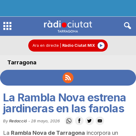
R
à
Ara en directe
|
Ràdio Ciutat MIX
Tarragona
d
i
La Rambla Nova estrena
o
jardineras en las farolas
By
Redacció
-
28 mayo, 2026
C
La
Rambla Nova de Tarragona
incorpora un