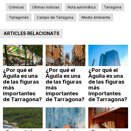
Crónicas
Últimas noticias
Nota automática
Tarragona
Tarragonés
Campo de Tarragona
Medio Ambiente
ARTICLES RELACIONATS
¿Por qué el
¿Por qué el
¿Por qué el
Águila es una
Águila es una
Águila es una
de las figuras
de las figuras
de las figuras
más
más
más
importantes
importantes
importantes
de Tarragona?
de Tarragona?
de Tarragona?