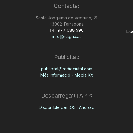
Contacte:
Santa Joaquima de Vedruna, 21
43002 Tarragona
Tel:
977 088 596
Llo
info@rctgn.cat
Publicitat:
publicitat@radiociutat.com
Més informació - Media Kit
Descarrega't l'APP:
Disponible per iOS i Android