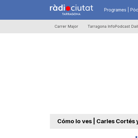
R
Programes | Pòd
Carrer Major
Tarragona InfoPodcast Dai
à
d
i
o
C
Cómo lo ves | Carles Cortés y
i