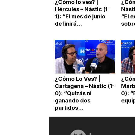
¿Cómo lo ves? |
¿Cóm
Hércules – Nàstic (1-
Nàsti
1): “El mes de junio
“El e
definirá...
sobre
¿Cómo Lo Ves? |
¿Cóm
Cartagena – Nàstic (1-
Marbe
0): “Quizás ni
0): “
ganando dos
equip
partidos...