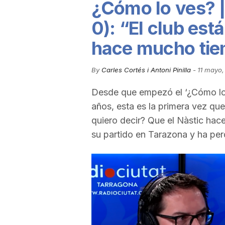
¿Cómo lo ves? |
u
0): “El club es
hace mucho ti
t
By
Carles Cortés i Antoni Pinilla
-
11 mayo,
a
Desde que empezó el ‘¿Cómo lo 
años, esta es la primera vez qu
t
quiero decir? Que el Nàstic ha
su partido en Tarazona y ha per
d
e
T