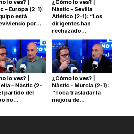
o lo ves? |
¿Cómo lo ves? |
c – Europa (2-1):
Nàstic – Sevilla
quipo está
Atlético (2-1): “Los
viviendo por...
dirigentes han
rechazado...
o lo ves? |
¿Cómo lo ves? |
lla – Nàstic (2-
Nàstic – Murcia (2-1):
El partido del
“Toca trasladar la
o no...
mejora de...