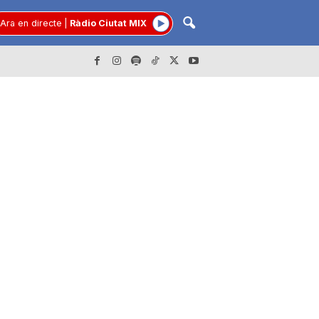
Ara en directe
|
Ràdio Ciutat MIX