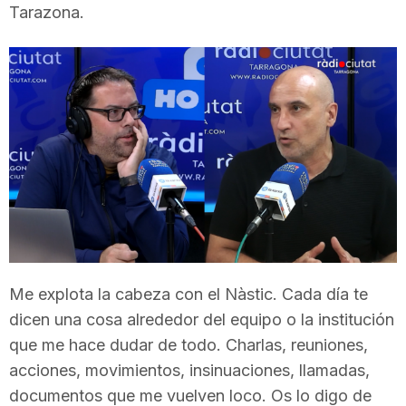
Tarazona.
T
a
r
r
a
Me explota la cabeza con el Nàstic. Cada día te
g
dicen una cosa alrededor del equipo o la institución
que me hace dudar de todo. Charlas, reuniones,
o
acciones, movimientos, insinuaciones, llamadas,
documentos que me vuelven loco. Os lo digo de