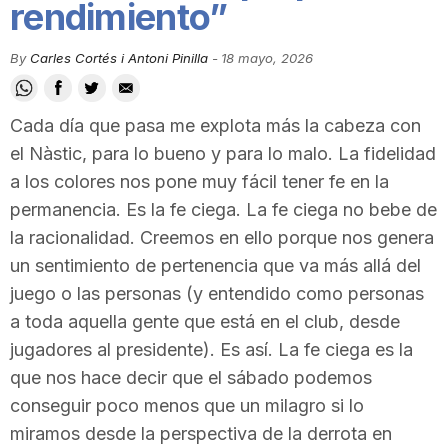
rendimiento”
i
By
Carles Cortés i Antoni Pinilla
-
18 mayo, 2026
u
Cada día que pasa me explota más la cabeza con
t
el Nàstic, para lo bueno y para lo malo. La fidelidad
a los colores nos pone muy fácil tener fe en la
permanencia. Es la fe ciega. La fe ciega no bebe de
a
la racionalidad. Creemos en ello porque nos genera
un sentimiento de pertenencia que va más allá del
t
juego o las personas (y entendido como personas
a toda aquella gente que está en el club, desde
d
jugadores al presidente). Es así. La fe ciega es la
que nos hace decir que el sábado podemos
conseguir poco menos que un milagro si lo
e
miramos desde la perspectiva de la derrota en