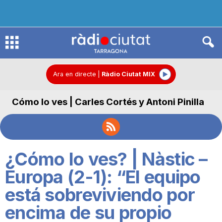
R
à
Ara en directe
|
Ràdio Ciutat MIX
Cómo lo ves | Carles Cortés y Antoni Pinilla
d
i
¿Cómo lo ves? | Nàstic –
o
Europa (2-1): “El equipo
está sobreviviendo por
C
encima de su propio