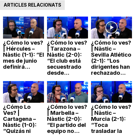
ARTICLES RELACIONATS
¿Cómo lo ves?
¿Cómo lo ves?
¿Cómo lo ves?
| Hércules –
| Tarazona –
| Nàstic –
Nàstic (1-1): “El
Nàstic (2-0):
Sevilla Atlético
mes de junio
“El club está
(2-1): “Los
definirá...
secuestrado
dirigentes han
desde...
rechazado...
¿Cómo Lo
¿Cómo lo ves?
¿Cómo lo ves?
Ves? |
| Marbella –
| Nàstic –
Cartagena –
Nàstic (2-0):
Murcia (2-1):
Nàstic (1-0):
“El partido del
“Toca
“Quizás ni
equipo no...
trasladar la