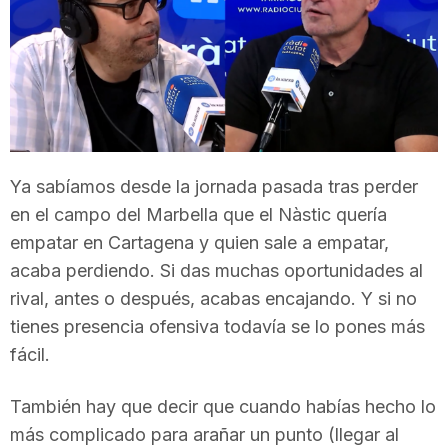
T
a
r
Ya sabíamos desde la jornada pasada tras perder
en el campo del Marbella que el Nàstic quería
r
empatar en Cartagena y quien sale a empatar,
acaba perdiendo. Si das muchas oportunidades al
a
rival, antes o después, acabas encajando. Y si no
tienes presencia ofensiva todavía se lo pones más
g
fácil.
También hay que decir que cuando habías hecho lo
o
más complicado para arañar un punto (llegar al