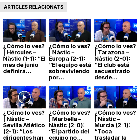
ARTICLES RELACIONATS
¿Cómo lo ves?
¿Cómo lo ves?
¿Cómo lo ves?
| Hércules –
| Nàstic –
| Tarazona –
Nàstic (1-1): “El
Europa (2-1):
Nàstic (2-0):
mes de junio
“El equipo está
“El club está
definirá...
sobreviviendo
secuestrado
por...
desde...
¿Cómo lo ves?
¿Cómo lo ves?
¿Cómo lo ves?
| Nàstic –
| Marbella –
| Nàstic –
Sevilla Atlético
Nàstic (2-0):
Murcia (2-1):
(2-1): “Los
“El partido del
“Toca
dirigentes han
equipo no...
trasladar la