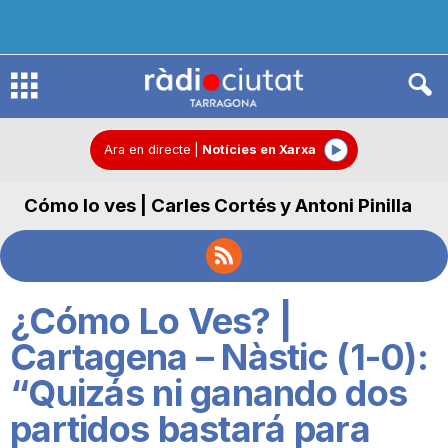
R
à
Ara en directe
|
Notícies en Xarxa
Cómo lo ves | Carles Cortés y Antoni Pinilla
d
i
¿Cómo Lo Ves? |
o
Cartagena – Nàstic (1-0):
“Quizás ni ganando dos
C
partidos bastará para