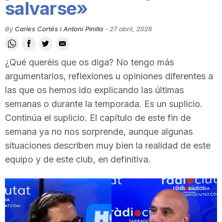
salvarse»
i
By
Carles Cortés i Antoni Pinilla
-
27 abril, 2026
u
¿Qué queréis que os diga? No tengo más
t
argumentarios, reflexiones u opiniones diferentes a
las que os hemos ido explicando las últimas
semanas o durante la temporada. Es un suplicio.
a
Continúa el suplicio. El capítulo de este fin de
semana ya no nos sorprende, aunque algunas
t
situaciones describen muy bien la realidad de este
equipo y de este club, en definitiva.
d
e