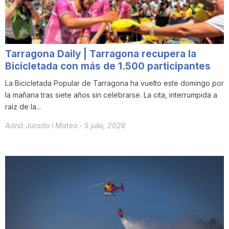
T
a
Tarragona Daily | Tarragona recupera la
Bicicletada con más de 1.500 participantes
r
La Bicicletada Popular de Tarragona ha vuelto este domingo por
la mañana tras siete años sin celebrarse. La cita, interrumpida a
raíz de la...
r
Adrià Jurado i Mateo
-
5 julio, 2026
a
g
o