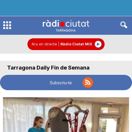
R
à
Ara en directe
|
Ràdio Ciutat MIX
d
Tarragona Daily Fin de Semana
i
Subscriu-te
o
C