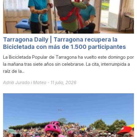
i
u
Tarragona Daily | Tarragona recupera la
t
Bicicletada con más de 1.500 participantes
La Bicicletada Popular de Tarragona ha vuelto este domingo por
la mañana tras siete años sin celebrarse. La cita, interrumpida a
a
raíz de la...
Adrià Jurado i Mateo
-
11 julio, 2026
t
d
e