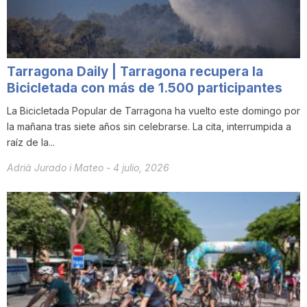
n
a
Tarragona Daily | Tarragona recupera la
Bicicletada con más de 1.500 participantes
La Bicicletada Popular de Tarragona ha vuelto este domingo por
la mañana tras siete años sin celebrarse. La cita, interrumpida a
raíz de la...
Adrià Jurado i Mateo
-
4 julio, 2026