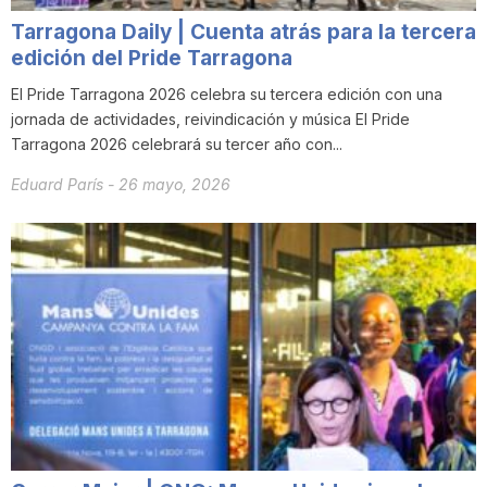
n
Tarragona Daily | Cuenta atrás para la tercera
edición del Pride Tarragona
a
El Pride Tarragona 2026 celebra su tercera edición con una
jornada de actividades, reivindicación y música El Pride
Tarragona 2026 celebrará su tercer año con...
Eduard París
-
26 mayo, 2026