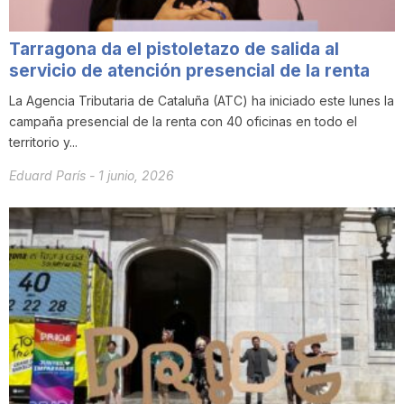
T
Tarragona da el pistoletazo de salida al
servicio de atención presencial de la renta
a
La Agencia Tributaria de Cataluña (ATC) ha iniciado este lunes la
campaña presencial de la renta con 40 oficinas en todo el
r
territorio y...
Eduard París
-
1 junio, 2026
r
a
g
o