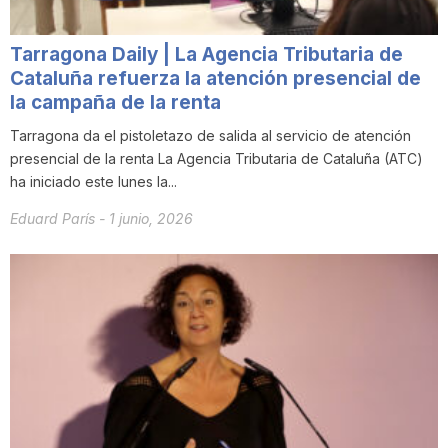
i
Tarragona Daily | La Agencia Tributaria de
Cataluña refuerza la atención presencial de
u
la campaña de la renta
Tarragona da el pistoletazo de salida al servicio de atención
t
presencial de la renta La Agencia Tributaria de Cataluña (ATC)
ha iniciado este lunes la...
a
Eduard París
-
1 junio, 2026
t
d
e