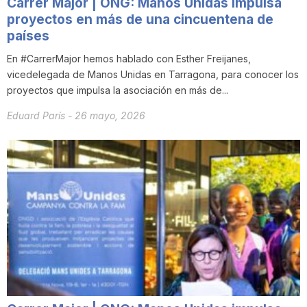
Carrer Major | ONG: Manos Unidas impulsa
proyectos en más de una cincuentena de
países
En #CarrerMajor hemos hablado con Esther Freijanes,
vicedelegada de Manos Unidas en Tarragona, para conocer los
proyectos que impulsa la asociación en más de...
Eduard París
-
26 mayo, 2026