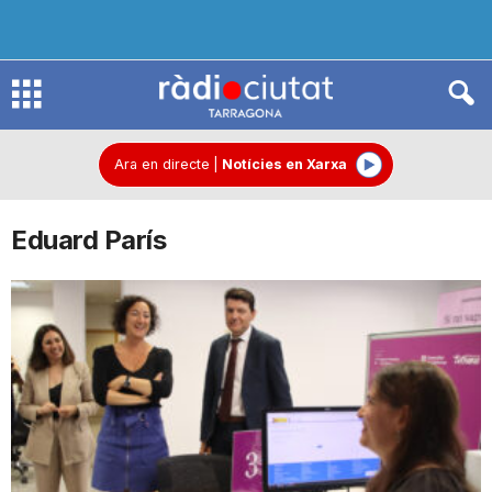
R
à
Ara en directe
|
Notícies en Xarxa
Eduard París
d
i
o
C