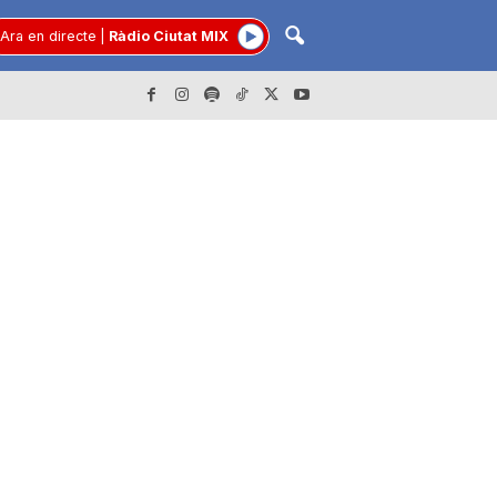
Ara en directe
|
Ràdio Ciutat MIX