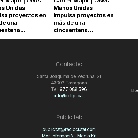
er Major | ONG:
Carrer Major | ONG:
s Unidas
Manos Unidas
lsa proyectos en
impulsa proyectos en
de una
más de una
entena...
cincuentena...
Contacte:
Santa Joaquima de Vedruna, 21
43002 Tarragona
Tel:
977 088 596
Llo
info@rctgn.cat
Publicitat:
publicitat@radiociutat.com
Més informació - Media Kit