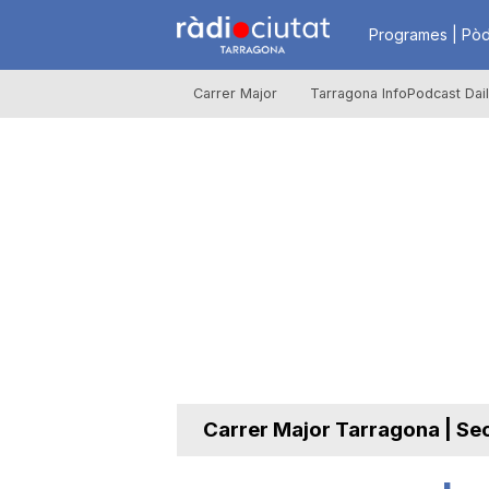
R
Programes | Pòd
Carrer Major
Tarragona InfoPodcast Dai
à
d
i
o
C
Carrer Major Tarragona | Se
i