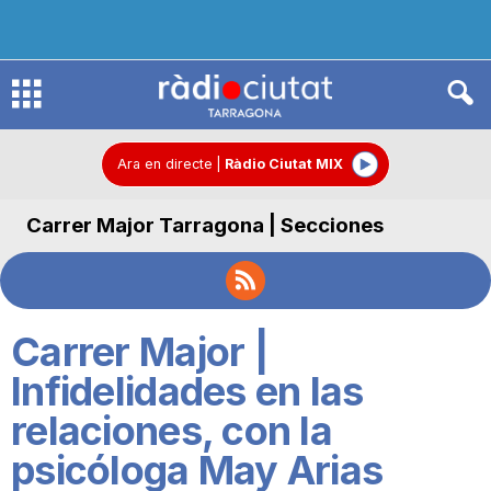
R
à
Ara en directe
|
Ràdio Ciutat MIX
Carrer Major Tarragona | Secciones
d
i
Carrer Major |
o
Infidelidades en las
relaciones, con la
C
psicóloga May Arias