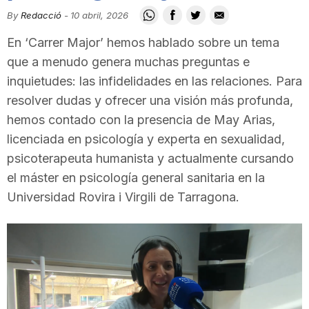
i
By
Redacció
-
10 abril, 2026
En ‘Carrer Major’ hemos hablado sobre un tema
u
que a menudo genera muchas preguntas e
inquietudes: las infidelidades en las relaciones. Para
resolver dudas y ofrecer una visión más profunda,
t
hemos contado con la presencia de May Arias,
licenciada en psicología y experta en sexualidad,
a
psicoterapeuta humanista y actualmente cursando
el máster en psicología general sanitaria en la
t
Universidad Rovira i Virgili de Tarragona.
d
e