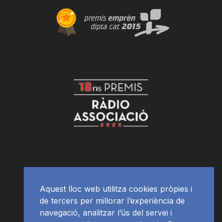
Aquest lloc web utilitza cookies pròpies i
de tercers per millorar l’experiència de
navegació, analitzar l’ús del servei i