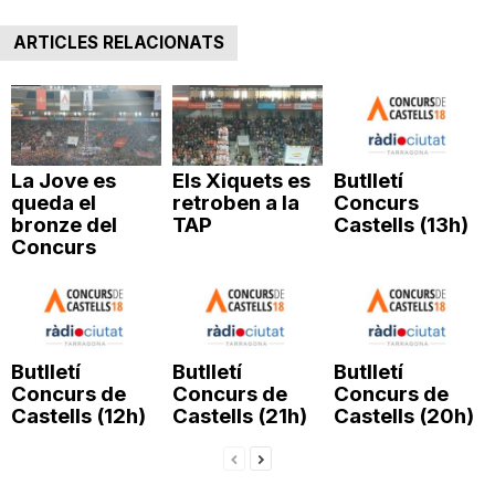
T
ARTICLES RELACIONATS
a
r
La Jove es
Els Xiquets es
Butlletí
queda el
retroben a la
Concurs
bronze del
TAP
Castells (13h)
r
Concurs
a
Butlletí
Butlletí
Butlletí
g
Concurs de
Concurs de
Concurs de
Castells (12h)
Castells (21h)
Castells (20h)
o