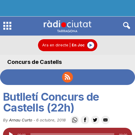
R
à
Ara en directe
|
En Joc
Concurs de Castells
d
i
Butlletí Concurs de
o
Castells (22h)
By
Arnau Curto
-
6 octubre, 2018
C
Reproductor
00:00
00:00