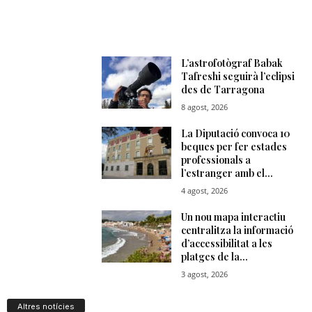
n
a
Altres notícies