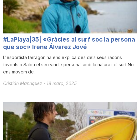
#LaPlaya|35| «Gràcies al surf soc la persona
que soc» Irene Álvarez Jové
L'esportista tarragonina ens explica des dels seus racons
favorits a Salou el seu vincle personal amb la natura i el surf No
ens movem de...
Cristián Manríquez
-
18 març, 2025