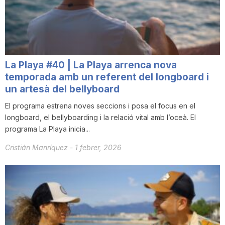
i
u
La Playa #40 | La Playa arrenca nova
t
temporada amb un referent del longboard i
un artesà del bellyboard
El programa estrena noves seccions i posa el focus en el
a
longboard, el bellyboarding i la relació vital amb l’oceà. El
programa La Playa inicia...
t
Cristián Manríquez
-
1 febrer, 2026
d
e