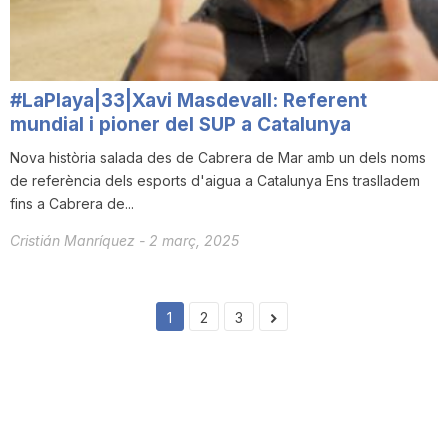
#LaPlaya|33|Xavi Masdevall: Referent
mundial i pioner del SUP a Catalunya
Nova història salada des de Cabrera de Mar amb un dels noms
de referència dels esports d'aigua a Catalunya Ens traslladem
fins a Cabrera de...
Cristián Manríquez
-
2 març, 2025
1
2
3