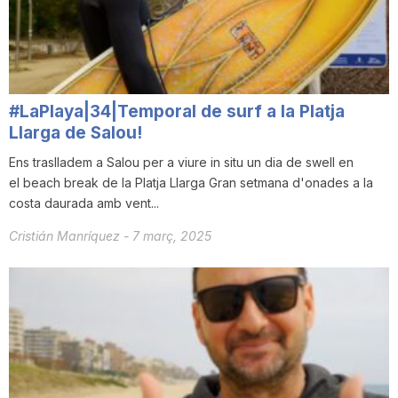
#LaPlaya|34|Temporal de surf a la Platja
Llarga de Salou!
Ens traslladem a Salou per a viure in situ un dia de swell en
el beach break de la Platja Llarga Gran setmana d'onades a la
costa daurada amb vent...
Cristián Manríquez
-
7 març, 2025