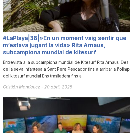
n
a
#LaPlaya|38|»En un moment vaig sentir que
m’estava jugant la vida» Rita Arnaus,
subcampiona mundial de kitesurf
Entrevista a la subcampiona mundial de Kitesurf Rita Arnaus. Des
de la seva infantesa a Sant Pere Pescador fins a arribar a l'olimp
del kitesurf mundial Ens traslladem fins a...
Cristián Manríquez
-
20 abril, 2025