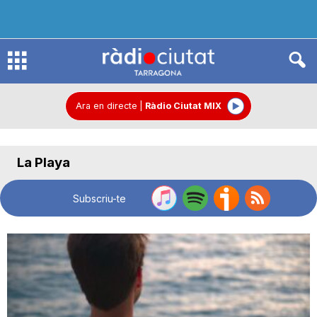
R
à
Ara en directe
|
Ràdio Ciutat MIX
d
La Playa
i
Subscriu-te
o
C