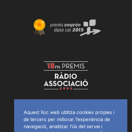
Aquest lloc web utilitza cookies pròpies i
de tercers per millorar l’experiència de
navegació, analitzar l’ús del servei i