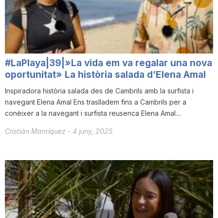
T
a
#LaPlaya|39|»La vida em va regalar una nova
r
oportunitat» La història salada d’Elena Amal
Inspiradora història salada des de Cambrils amb la surfista i
navegant Elena Amal Ens traslladem fins a Cambrils per a
r
conèixer a la navegant i surfista reusenca Elena Amal....
Cristián Manríquez
-
4 juny, 2025
a
g
o