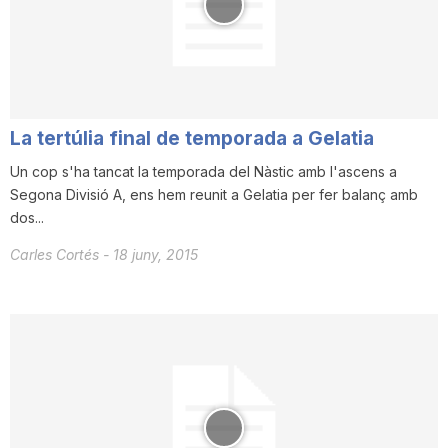
T
a
La tertúlia final de temporada a Gelatia
r
Un cop s'ha tancat la temporada del Nàstic amb l'ascens a
Segona Divisió A, ens hem reunit a Gelatia per fer balanç amb
r
dos...
Carles Cortés
-
18 juny, 2015
a
g
o