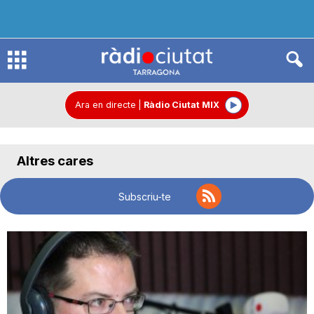
R
à
Ara en directe
|
Ràdio Ciutat MIX
d
Altres cares
i
Subscriu-te
o
C