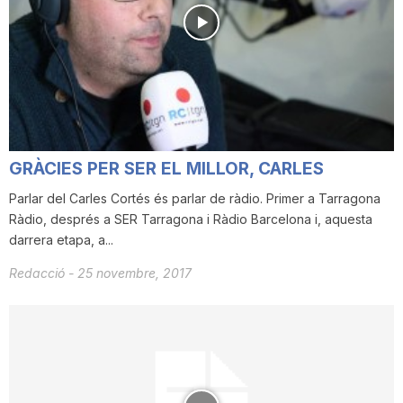
i
u
t
GRÀCIES PER SER EL MILLOR, CARLES
a
Parlar del Carles Cortés és parlar de ràdio. Primer a Tarragona
Ràdio, després a SER Tarragona i Ràdio Barcelona i, aquesta
darrera etapa, a...
t
Redacció
-
25 novembre, 2017
d
e