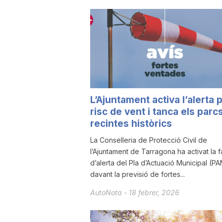
u
t
a
L’Ajuntament activa l’alerta 
risc de vent i tanca els parcs
t
recintes històrics
La Conselleria de Protecció Civil de
d
l’Ajuntament de Tarragona ha activat la 
d’alerta del Pla d’Actuació Municipal (P
e
davant la previsió de fortes...
AutoNota
-
18 febrer, 2026
T