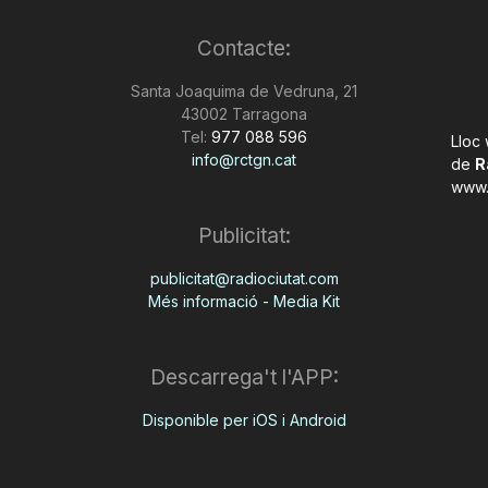
Contacte:
Santa Joaquima de Vedruna, 21
43002 Tarragona
Tel:
977 088 596
Lloc
info@rctgn.cat
de
R
www.
Publicitat:
publicitat@radiociutat.com
Més informació - Media Kit
Descarrega't l'APP:
Disponible per iOS i Android