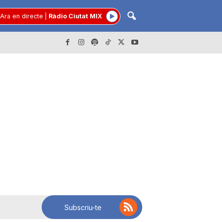
Ara en directe
|
Ràdio Ciutat MIX
Subscriu-te