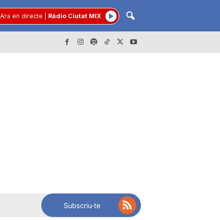
Ara en directe
|
Ràdio Ciutat MIX
Subscriu-te