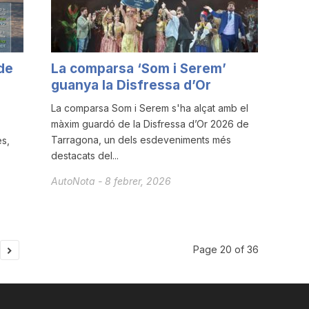
de
La comparsa ‘Som i Serem’
guanya la Disfressa d’Or
La comparsa Som i Serem s'ha alçat amb el
màxim guardó de la Disfressa d’Or 2026 de
Tarragona, un dels esdeveniments més
es,
destacats del...
AutoNota
-
8 febrer, 2026
Page 20 of 36