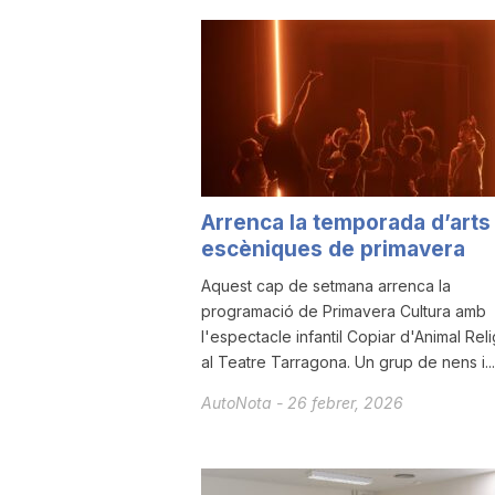
u
t
a
Arrenca la temporada d’arts
escèniques de primavera
t
Aquest cap de setmana arrenca la
programació de Primavera Cultura amb
d
l'espectacle infantil Copiar d'Animal Rel
al Teatre Tarragona. Un grup de nens i...
e
AutoNota
-
26 febrer, 2026
T