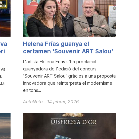
ova
Helena Frías guanya el
ri
certamen ‘Souvenir ART Salou’
L'artista Helena Frías s'ha proclamat
guanyadora de l'edició del concurs
ova
'Souvenir ART Salou' gràcies a una proposta
ou
innovadora que reinterpreta el modernisme
sta
en tons...
AutoNota
-
14 febrer, 2026