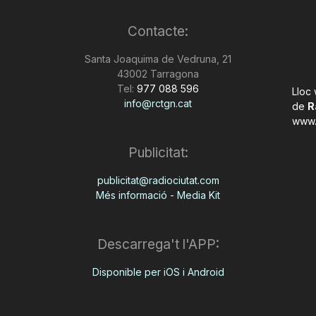
Contacte:
Santa Joaquima de Vedruna, 21
43002 Tarragona
Tel:
977 088 596
Lloc
info@rctgn.cat
de
R
www.
Publicitat:
publicitat@radiociutat.com
Més informació - Media Kit
Descarrega't l'APP:
Disponible per iOS i Android