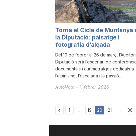
Torna el Cicle de Muntanya 
la Diputació: paisatge i
fotografia d’alçada
Del 19 de febrer al 26 de març, l’Auditori
Diputació serà l’escenari de conferènci
documentals i curtmetratges dedicats a
l’alpinisme, l’escalada i la passió...
AutoNota
-
11 febrer, 2026
...
...
1
19
20
21
36