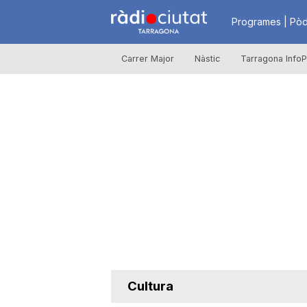
R
Programes | Pòd
Carrer Major
Nàstic
Tarragona InfoP
à
d
i
o
C
Cultura
i