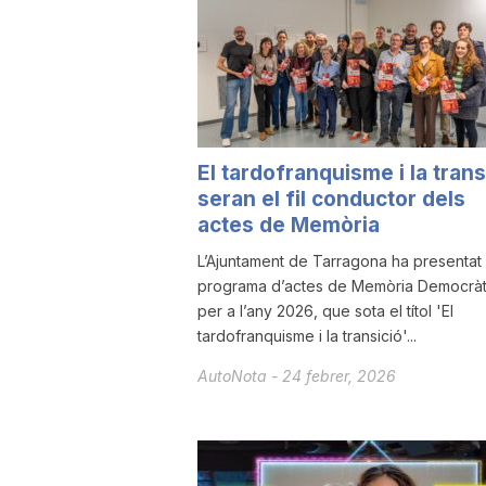
a
r
El tardofranquisme i la trans
r
seran el fil conductor dels
actes de Memòria
a
L’Ajuntament de Tarragona ha presentat 
programa d’actes de Memòria Democràt
per a l’any 2026, que sota el títol 'El
g
tardofranquisme i la transició'...
AutoNota
-
24 febrer, 2026
o
n