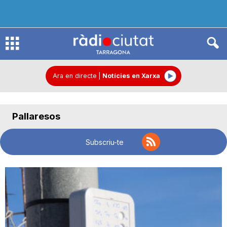
R
à
Ara en directe
|
Notícies en Xarxa
d
Pallaresos
i
Subscriu-te
o
C