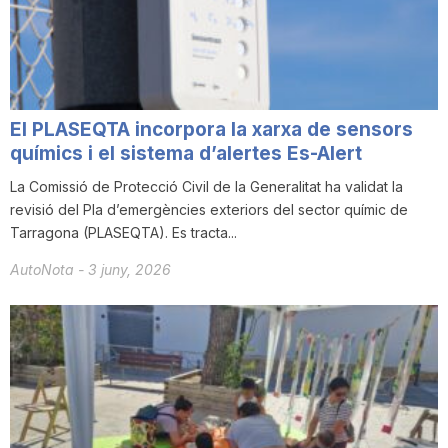
i
u
El PLASEQTA incorpora la xarxa de sensors
t
químics i el sistema d’alertes Es-Alert
La Comissió de Protecció Civil de la Generalitat ha validat la
revisió del Pla d’emergències exteriors del sector químic de
a
Tarragona (PLASEQTA). Es tracta...
AutoNota
-
3 juny, 2026
t
d
e