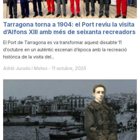
Tarragona torna a 1904: el Port reviu la visita
d’Alfons XIII amb més de seixanta recreadors
El Port de Tarragona es va transformar aquest dissabte 11
d’octubre en un autèntic escenari d’època amb la recreació
històrica de la visita del...
Adrià Jurado i Mateo
-
11 octubre, 2025