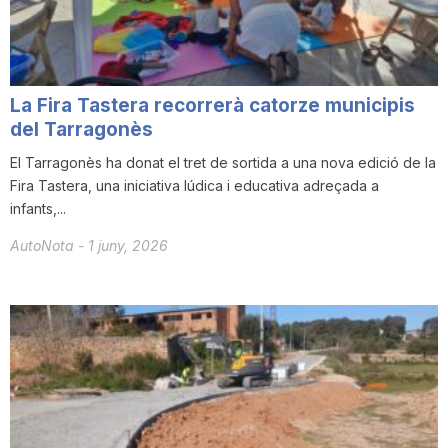
T
a
La Fira Tastera recorrerà catorze municipis
del Tarragonès
r
El Tarragonès ha donat el tret de sortida a una nova edició de la
Fira Tastera, una iniciativa lúdica i educativa adreçada a
infants,...
r
AutoNota
-
1 juny, 2026
a
g
o