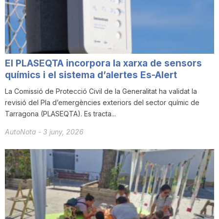
i
u
El PLASEQTA incorpora la xarxa de sensors
t
químics i el sistema d’alertes Es-Alert
La Comissió de Protecció Civil de la Generalitat ha validat la
revisió del Pla d’emergències exteriors del sector químic de
a
Tarragona (PLASEQTA). Es tracta...
AutoNota
-
3 juny, 2026
t
d
e