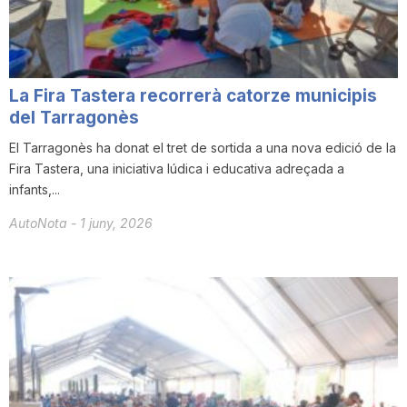
T
a
La Fira Tastera recorrerà catorze municipis
del Tarragonès
r
El Tarragonès ha donat el tret de sortida a una nova edició de la
Fira Tastera, una iniciativa lúdica i educativa adreçada a
infants,...
r
AutoNota
-
1 juny, 2026
a
g
o