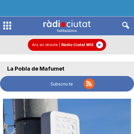
R
à
Ara en directe
|
Ràdio Ciutat MIX
d
La Pobla de Mafumet
i
Subscriu-te
o
C