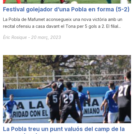
Festival golejador d’una Pobla en forma (5-2)
La Pobla de Mafumet aconsegueix una nova victòria amb un
recital ofensiu a casa davant el Tona per 5 gols a 2. El filial...
Èric Rosique
-
20 març, 2023
La Pobla treu un punt valuós del camp de la