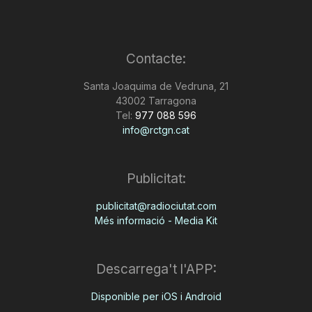
Contacte:
Santa Joaquima de Vedruna, 21
43002 Tarragona
Tel:
977 088 596
info@rctgn.cat
Publicitat:
publicitat@radiociutat.com
Més informació - Media Kit
Descarrega't l'APP:
Disponible per iOS i Android