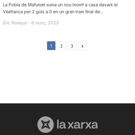
La Pobla de Mafumet suma un nou triomf a casa davant el
Vilafranca per 2 gols a 0 en un gran tram final de...
Èric Rosique
-
6 març, 2023
1
2
3