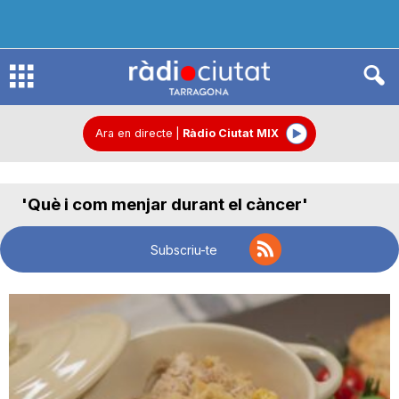
R
à
Ara en directe
|
Ràdio Ciutat MIX
d
'Què i com menjar durant el càncer'
i
Subscriu-te
o
C