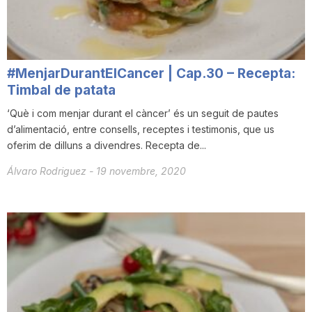
T
a
#MenjarDurantElCancer | Cap.30 – Recepta:
Timbal de patata
r
‘Què i com menjar durant el càncer’ és un seguit de pautes
d’alimentació, entre consells, receptes i testimonis, que us
oferim de dilluns a divendres. Recepta de...
r
Álvaro Rodriguez
-
19 novembre, 2020
a
g
o