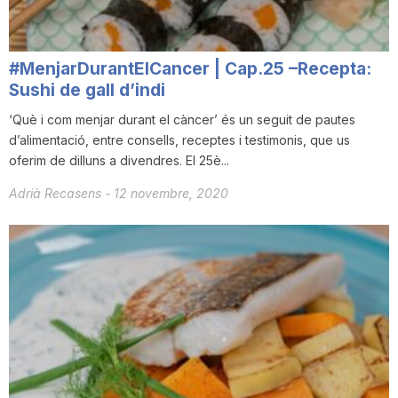
#MenjarDurantElCancer | Cap.25 –Recepta:
Sushi de gall d’indi
‘Què i com menjar durant el càncer’ és un seguit de pautes
d’alimentació, entre consells, receptes i testimonis, que us
oferim de dilluns a divendres. El 25è...
Adrià Recasens
-
12 novembre, 2020