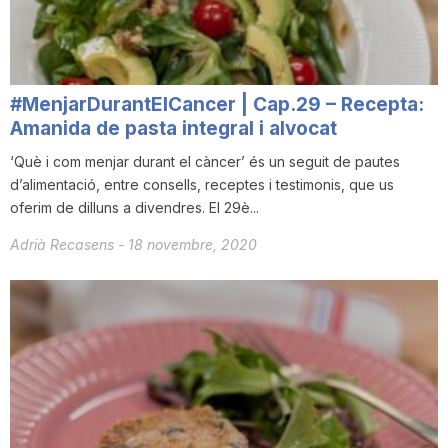
n
a
#MenjarDurantElCancer | Cap.29 – Recepta:
Amanida de pasta integral i alvocat
‘Què i com menjar durant el càncer’ és un seguit de pautes
d’alimentació, entre consells, receptes i testimonis, que us
oferim de dilluns a divendres. El 29è...
Adrià Recasens
-
18 novembre, 2020