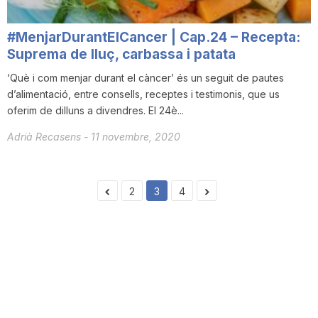
#MenjarDurantElCancer | Cap.24 – Recepta:
Suprema de lluç, carbassa i patata
‘Què i com menjar durant el càncer’ és un seguit de pautes
d’alimentació, entre consells, receptes i testimonis, que us
oferim de dilluns a divendres. El 24è...
Adrià Recasens
-
11 novembre, 2020
2
3
4