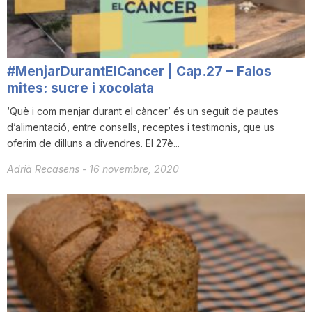
#MenjarDurantElCancer | Cap.27 – Falos
mites: sucre i xocolata
‘Què i com menjar durant el càncer’ és un seguit de pautes
d’alimentació, entre consells, receptes i testimonis, que us
oferim de dilluns a divendres. El 27è...
Adrià Recasens
-
16 novembre, 2020