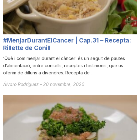
i
u
#MenjarDurantElCancer | Cap.31 – Recepta:
t
Rillette de Conill
‘Què i com menjar durant el càncer’ és un seguit de pautes
d’alimentació, entre consells, receptes i testimonis, que us
a
oferim de dilluns a divendres. Recepta de...
Álvaro Rodriguez
-
20 novembre, 2020
t
d
e