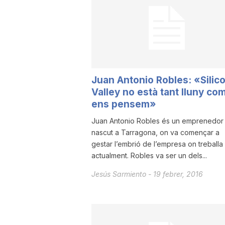
a
r
Juan Antonio Robles: «Silic
r
Valley no està tant lluny co
ens pensem»
a
Juan Antonio Robles és un emprenedor
nascut a Tarragona, on va començar a
gestar l’embrió de l’empresa on treballa
g
actualment. Robles va ser un dels...
Jesús Sarmiento
-
19 febrer, 2016
o
n