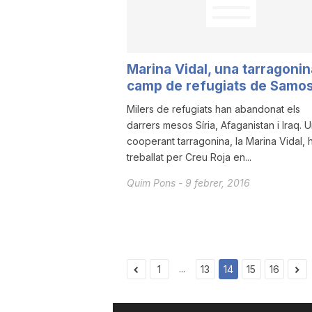
Marina Vidal, una tarragonin
camp de refugiats de Samo
Milers de refugiats han abandonat els
darrers mesos Síria, Afaganistan i Iraq. 
cooperant tarragonina, la Marina Vidal, 
treballat per Creu Roja en...
Quim Pons
-
9 febrer, 2016
...
1
13
14
15
16