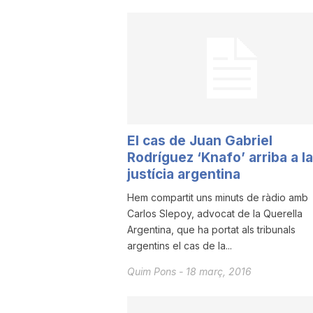
u
t
a
El cas de Juan Gabriel
Rodríguez ‘Knafo’ arriba a la
t
justícia argentina
Hem compartit uns minuts de ràdio amb
d
Carlos Slepoy, advocat de la Querella
Argentina, que ha portat als tribunals
e
argentins el cas de la...
Quim Pons
-
18 març, 2016
T