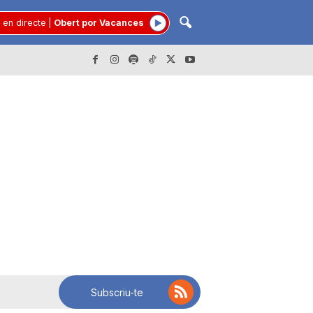
 en directe
|
Obert por Vacances
Subscriu-te