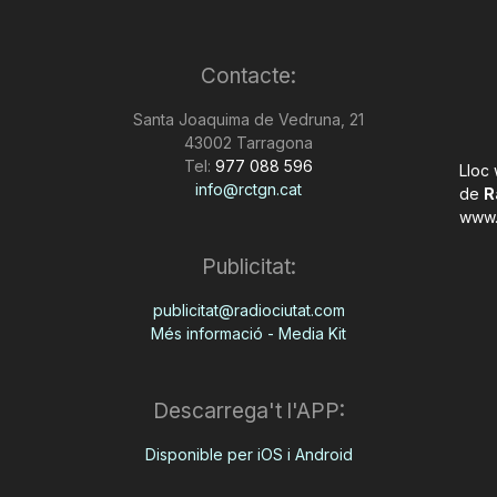
Contacte:
Santa Joaquima de Vedruna, 21
43002 Tarragona
Tel:
977 088 596
Lloc
info@rctgn.cat
de
R
www.
Publicitat:
publicitat@radiociutat.com
Més informació - Media Kit
Descarrega't l'APP:
Disponible per iOS i Android