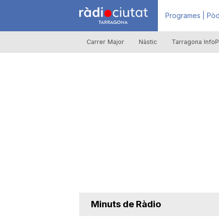
R
Programes | Pòd
Carrer Major
Nàstic
Tarragona InfoP
à
d
i
o
C
Minuts de Ràdio
i