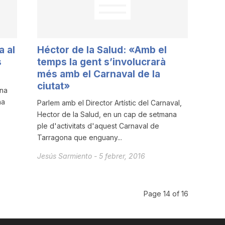
a al
Héctor de la Salud: «Amb el
s
temps la gent s’involucrarà
més amb el Carnaval de la
ciutat»
Una
ha
Parlem amb el Director Artístic del Carnaval,
Hector de la Salud, en un cap de setmana
ple d'activitats d'aquest Carnaval de
Tarragona que enguany...
Jesús Sarmiento
-
5 febrer, 2016
Page 14 of 16