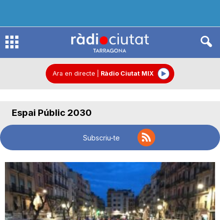
R
à
Ara en directe
|
Ràdio Ciutat MIX
d
Espai Públic 2030
i
Subscriu-te
o
C