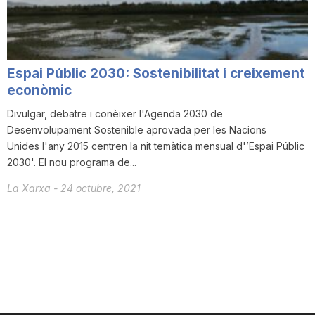
T
a
Espai Públic 2030: Sostenibilitat i creixement
econòmic
r
Divulgar, debatre i conèixer l'Agenda 2030 de
Desenvolupament Sostenible aprovada per les Nacions
Unides l'any 2015 centren la nit temàtica mensual d'’Espai Públic
r
2030'. El nou programa de...
La Xarxa
-
24 octubre, 2021
a
g
o