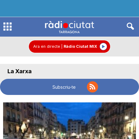
R
à
Ara en directe
|
Ràdio Ciutat MIX
d
La Xarxa
i
Subscriu-te
o
C