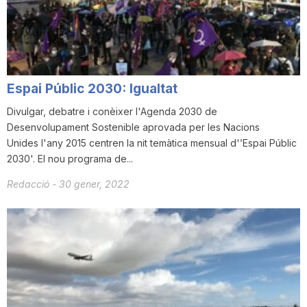
i
u
Espai Públic 2030: Igualtat
t
Divulgar, debatre i conèixer l'Agenda 2030 de
Desenvolupament Sostenible aprovada per les Nacions
Unides l'any 2015 centren la nit temàtica mensual d'’Espai Públic
a
2030'. El nou programa de...
Redacció
-
30 gener, 2022
t
d
e