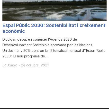
T
a
Espai Públic 2030: Sostenibilitat i creixement
econòmic
r
Divulgar, debatre i conèixer l'Agenda 2030 de
Desenvolupament Sostenible aprovada per les Nacions
Unides l'any 2015 centren la nit temàtica mensual d'’Espai Públic
r
2030'. El nou programa de...
La Xarxa
-
24 octubre, 2021
a
g
o