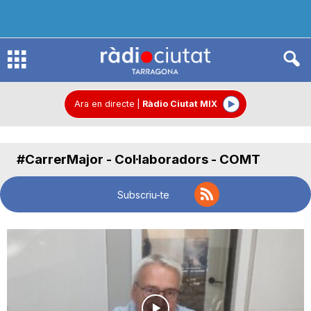
R
à
Ara en directe
|
Ràdio Ciutat MIX
d
#CarrerMajor - Col·laboradors - COMT
i
Subscriu-te
o
C