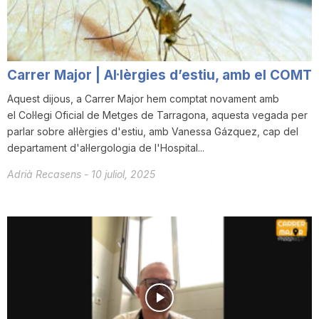
T
a
Carrer Major | Al·lèrgies d’estiu, amb el COMT
Aquest dijous, a Carrer Major hem comptat novament amb
r
el Col·legi Oficial de Metges de Tarragona, aquesta vegada per
parlar sobre al·lèrgies d'estiu, amb Vanessa Gázquez, cap del
departament d'al·lergologia de l'Hospital...
r
Adrià Recasens
-
10 juliol, 2025
a
g
o