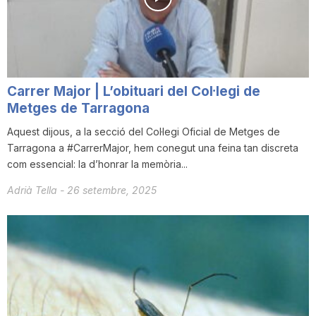
i
u
Carrer Major | L’obituari del Col·legi de
t
Metges de Tarragona
Aquest dijous, a la secció del Col·legi Oficial de Metges de
Tarragona a #CarrerMajor, hem conegut una feina tan discreta
a
com essencial: la d’honrar la memòria...
Adrià Tella
-
26 setembre, 2025
t
d
e