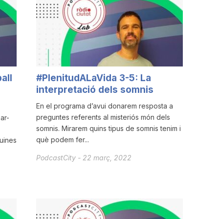
all
#PlenitudALaVida 3-5: La
interpretació dels somnis
En el programa d’avui donarem resposta a
preguntes referents al misteriós món dels
ar-
somnis. Mirarem quins tipus de somnis tenim i
què podem fer...
uines
PodcastCity
-
22 març, 2022