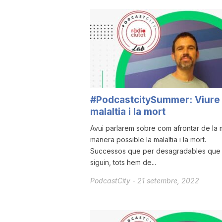
u
t
a
#PodcastcitySummer: Viure 
malaltia i la mort
t
Avui parlarem sobre com afrontar de la m
manera possible la malaltia i la mort.
d
Successos que per desagradables que
siguin, tots hem de...
e
PodcastCity
-
21 setembre, 2022
T