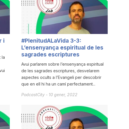
 i
#PlenitudALaVida 3-3:
L’ensenyança espiritual de les
sagrades escriptures
 la
Avui parlarem sobre l’ensenyança espiritual
vui
de les sagrades escriptures, desvelarem
aspectes ocults a l’Evangeli per descobrir
que en ell hi ha un camí perfectament...
PodcastCity
-
10 gener, 2022