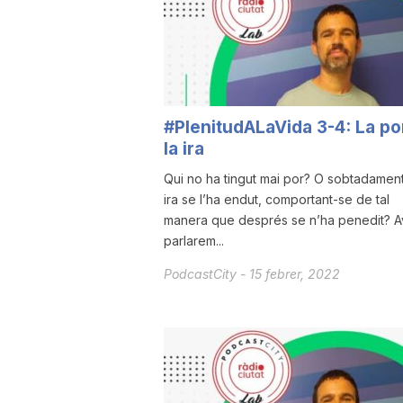
a
#PlenitudALaVida 3-4: La por
la ira
Qui no ha tingut mai por? O sobtadament
ira se l’ha endut, comportant-se de tal
manera que després se n’ha penedit? A
parlarem...
PodcastCity
-
15 febrer, 2022