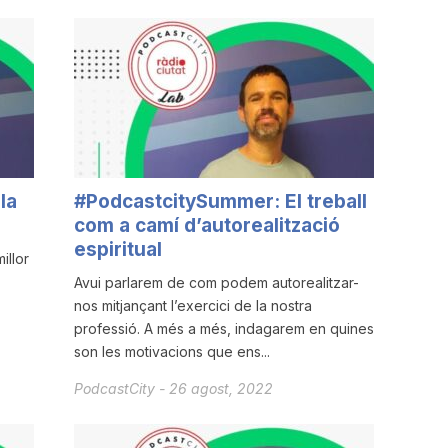
la
#PodcastcitySummer: El treball
com a camí d’autorealització
espiritual
illor
Avui parlarem de com podem autorealitzar-
nos mitjançant l’exercici de la nostra
professió. A més a més, indagarem en quines
son les motivacions que ens...
PodcastCity
-
26 agost, 2022