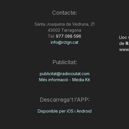
Contacte:
Santa Joaquima de Vedruna, 21
43002 Tarragona
Tel:
977 088 596
Lloc
info@rctgn.cat
de
R
www.
Publicitat:
publicitat@radiociutat.com
Més informació - Media Kit
Descarrega't l'APP:
Disponible per iOS i Android