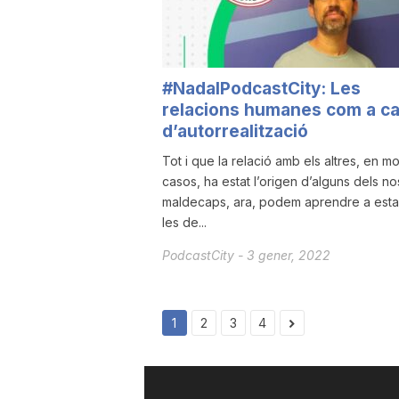
#NadalPodcastCity: Les
relacions humanes com a c
d’autorrealització
Tot i que la relació amb els altres, en mo
casos, ha estat l’origen d’alguns dels no
maldecaps, ara, podem aprendre a estab
les de...
PodcastCity
-
3 gener, 2022
1
2
3
4