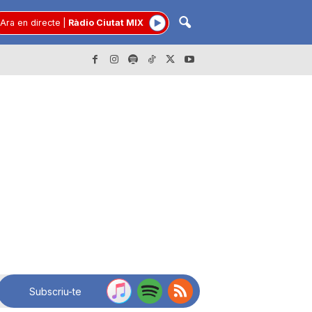
Ara en directe
|
Ràdio Ciutat MIX
Subscriu-te