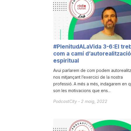
a
r
#PlenitudALaVida 3-6:El treb
r
com a camí d’autorealització
espiritual
a
Avui parlarem de com podem autorealitz
nos mitjançant l’exercici de la nostra
professió. A més a més, indagarem en q
g
son les motivacions que ens...
PodcastCity
-
2 maig, 2022
o
n