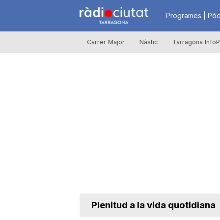
R
Programes | Pòd
Carrer Major
Nàstic
Tarragona InfoP
à
d
i
o
C
Plenitud a la vida quotidiana
i