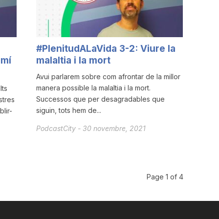
#PlenitudALaVida 3-2: Viure la
amí
malaltia i la mort
Avui parlarem sobre com afrontar de la millor
manera possible la malaltia i la mort.
lts
Successos que per desagradables que
stres
siguin, tots hem de...
lir-
PodcastCity
-
30 novembre, 2021
Page 1 of 4