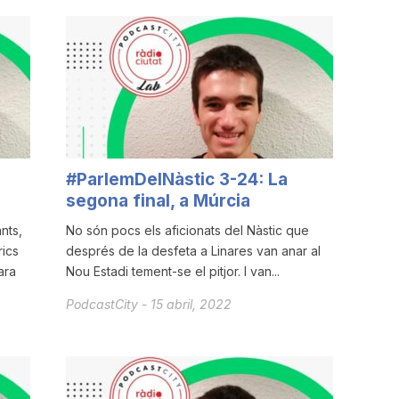
#ParlemDelNàstic 3-24: La
segona final, a Múrcia
nts,
No són pocs els aficionats del Nàstic que
rics
després de la desfeta a Linares van anar al
ara
Nou Estadi tement-se el pitjor. I van...
PodcastCity
-
15 abril, 2022