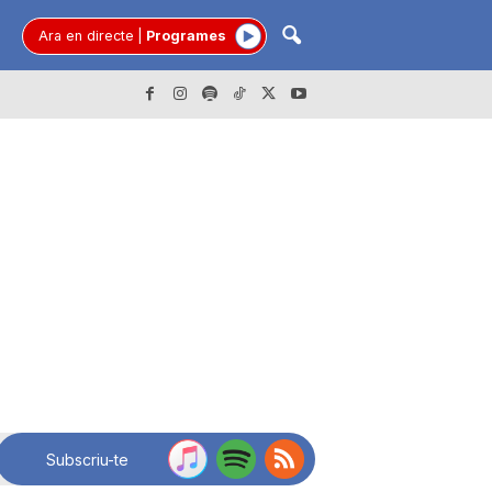
Ara en directe
|
Programes
Subscriu-te