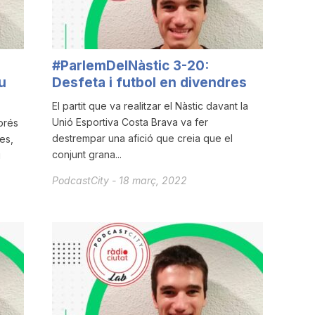
#ParlemDelNàstic 3-20:
u
Desfeta i futbol en divendres
El partit que va realitzar el Nàstic davant la
Unió Esportiva Costa Brava va fer
prés
destrempar una afició que creia que el
es,
conjunt grana...
i
PodcastCity
-
18 març, 2022