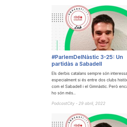
u
t
a
#ParlemDelNàstic 3-25: Un
partidàs a Sabadell
t
Els derbis catalans sempre són interessa
especialment si és entre dos clubs histò
d
com el Sabadell i el Gimnàstic. Però enc
ho són més...
e
PodcastCity
-
29 abril, 2022
T