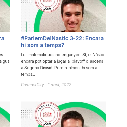
ra
#ParlemDelNàstic 3-22: Encara
hi som a temps?
es
Les matemàtiques no enganyen. Sí, el Nàstic
'aigua
encara pot optar a jugar al playoff d'ascens
a Segona Divisió. Però realment hi som a
temps...
PodcastCity
-
1 abril, 2022