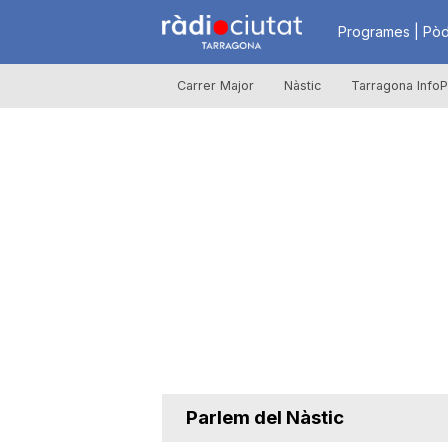
R
Programes | Pòd
Carrer Major
Nàstic
Tarragona InfoP
à
d
i
o
C
Parlem del Nàstic
i