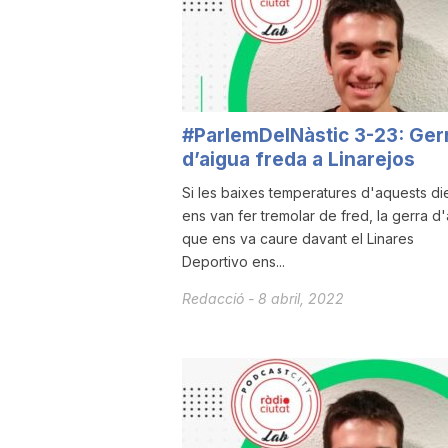
a
r
#ParlemDelNàstic 3-23: Ger
d’aigua freda a Linarejos
r
Si les baixes temperatures d'aquests di
ens van fer tremolar de fred, la gerra d
a
que ens va caure davant el Linares
Deportivo ens...
g
Redacció
-
8 abril, 2022
o
n