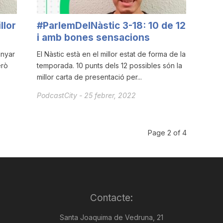
llor
#ParlemDelNàstic 3-18: 10 de 12
i amb bones sensacions
anyar
El Nàstic està en el millor estat de forma de la
erò
temporada. 10 punts dels 12 possibles són la
millor carta de presentació per...
PodcastCity
-
25 febrer, 2022
Page 2 of 4
Contacte:
Santa Joaquima de Vedruna, 21