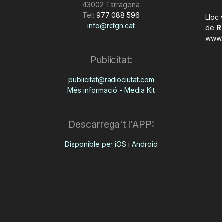
43002 Tarragona
Tel:
977 088 596
Lloc
info@rctgn.cat
de
R
www.
Publicitat:
publicitat@radiociutat.com
Més informació - Media Kit
Descarrega't l'APP:
Disponible per iOS i Android