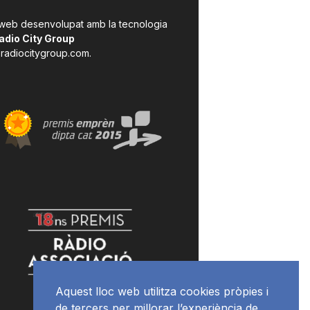
 web desenvolupat amb la tecnologia
adio City Group
radiocitygroup.com
.
Aquest lloc web utilitza cookies pròpies i
de tercers per millorar l’experiència de