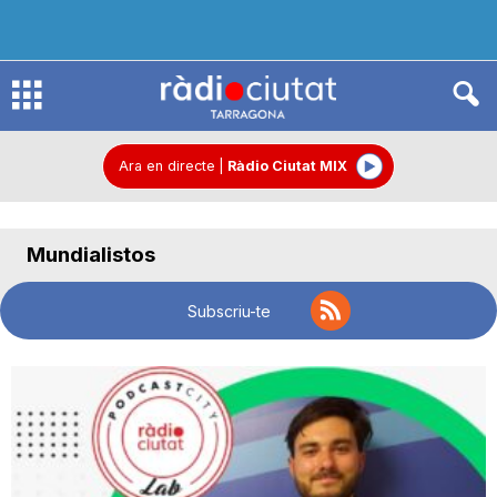
R
à
Ara en directe
|
Ràdio Ciutat MIX
d
Mundialistos
i
Subscriu-te
o
C