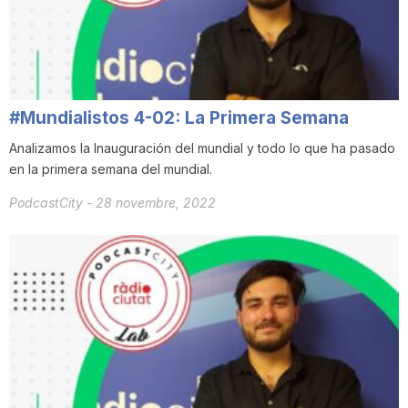
i
u
#Mundialistos 4-02: La Primera Semana
t
Analizamos la Inauguración del mundial y todo lo que ha pasado
en la primera semana del mundial.
a
PodcastCity
-
28 novembre, 2022
t
d
e