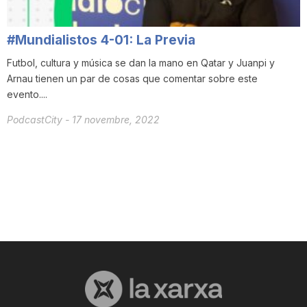
T
#Mundialistos 4-01: La Previa
a
Futbol, cultura y música se dan la mano en Qatar y Juanpi y
Arnau tienen un par de cosas que comentar sobre este
evento....
r
PodcastCity
-
17 novembre, 2022
r
a
g
o