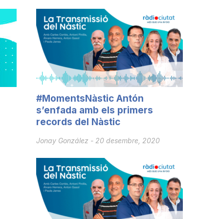
#MomentsNàstic Antón
s’enfada amb els primers
records del Nàstic
Jonay González
-
20 desembre, 2020