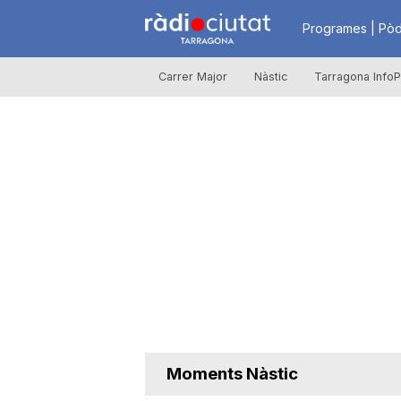
R
Programes | Pòd
Carrer Major
Nàstic
Tarragona InfoP
à
d
i
o
C
Moments Nàstic
i