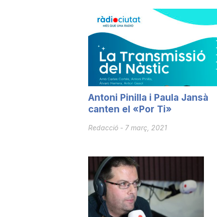
u
t
a
Antoni Pinilla i Paula Jansà
canten el «Por Ti»
t
Redacció
-
7 març, 2021
d
e
T