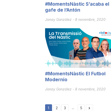
#MomentsNàstic S’acaba el
a
gafe de l’Antón
Jonay González
-
8 novembre, 2020
#MomentsNàstic El Futbol
Modernio
Jonay González
-
8 novembre, 2020
...
1
2
3
5