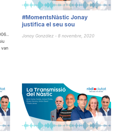
#MomentsNàstic Jonay
justifica el seu sou
06...
Jonay González
-
8 novembre, 2020
siu
s van