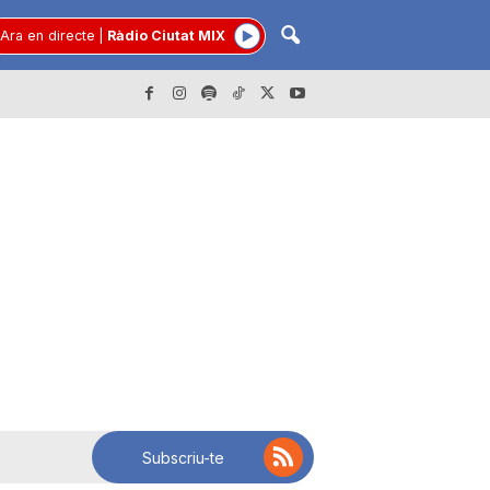
Ara en directe
|
Ràdio Ciutat MIX
Subscriu-te