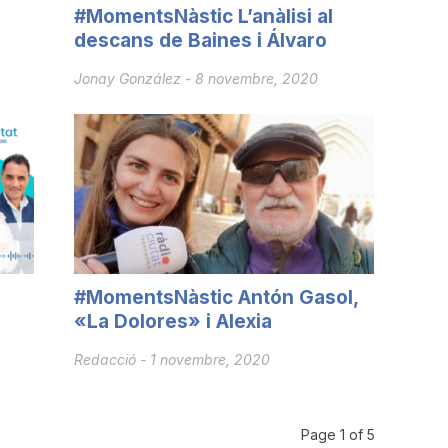
#MomentsNàstic L’anàlisi al
descans de Baines i Álvaro
Jonay González
-
8 novembre, 2020
#MomentsNàstic Antón Gasol,
«La Dolores» i Alexia
Redacció
-
1 novembre, 2020
Page 1 of 5