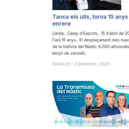
a
Tanca els ulls, torna 15 anys
enrere
r
Lleida... Camp d’Esports... 15 d’abril de 20
Farà 15 anys... El desplaçament més mas
r
de la història del Nàstic: 6.000 aficionat
tenyir de vermell...
Redacció
-
7 desembre, 2020
a
g
o
n