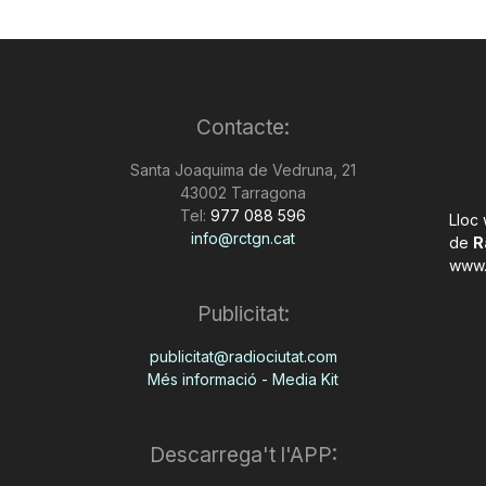
Contacte:
Santa Joaquima de Vedruna, 21
43002 Tarragona
Tel:
977 088 596
Lloc
info@rctgn.cat
de
R
www.
Publicitat:
publicitat@radiociutat.com
Més informació - Media Kit
Descarrega't l'APP: