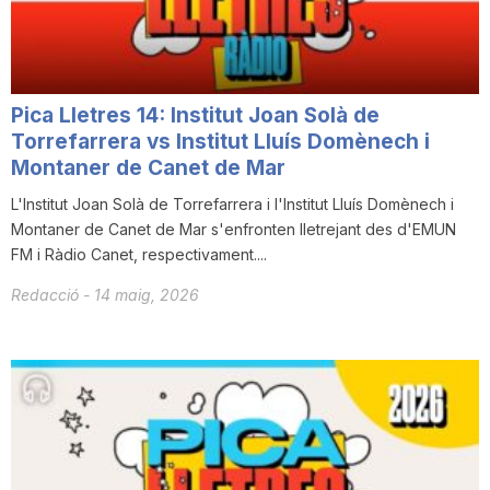
T
a
Pica Lletres 14: Institut Joan Solà de
Torrefarrera vs Institut Lluís Domènech i
r
Montaner de Canet de Mar
L'Institut Joan Solà de Torrefarrera i l'Institut Lluís Domènech i
Montaner de Canet de Mar s'enfronten lletrejant des d'EMUN
r
FM i Ràdio Canet, respectivament....
Redacció
-
14 maig, 2026
a
g
o