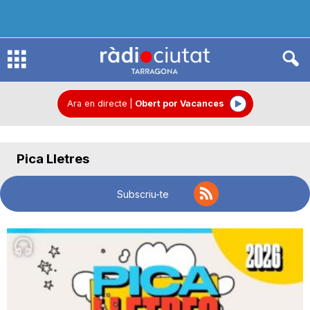
R
à
Ara en directe
|
Obert por Vacances
d
Pica Lletres
i
Subscriu-te
o
C