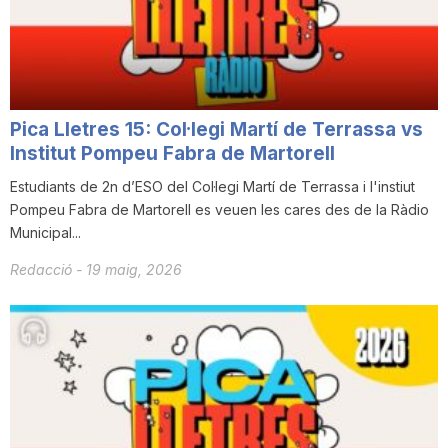
i
u
Pica Lletres 15: Col·legi Martí de Terrassa vs
t
Institut Pompeu Fabra de Martorell
Estudiants de 2n d’ESO del Col·legi Martí de Terrassa i l'instiut
Pompeu Fabra de Martorell es veuen les cares des de la Ràdio
a
Municipal...
Redacció
-
19 maig, 2026
t
d
e