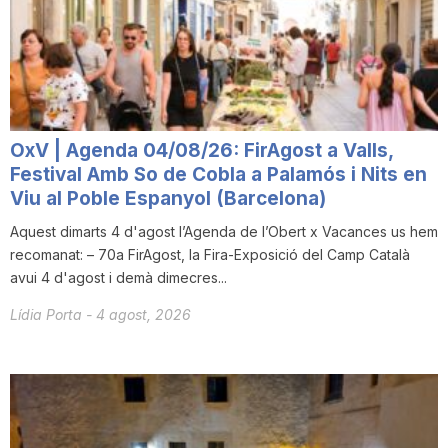
OxV | Agenda 04/08/26: FirAgost a Valls,
Festival Amb So de Cobla a Palamós i Nits en
Viu al Poble Espanyol (Barcelona)
Aquest dimarts 4 d'agost l’Agenda de l’Obert x Vacances us hem
recomanat: – 70a FirAgost, la Fira-Exposició del Camp Català
avui 4 d'agost i demà dimecres...
Lídia Porta
-
4 agost, 2026