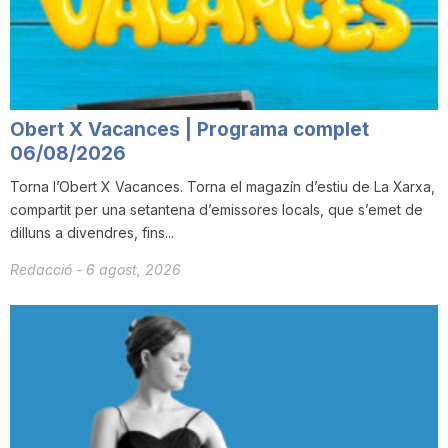
i
u
Obert X Vacances | Programa complet
t
06/08/2026
Torna l’Obert X Vacances. Torna el magazín d’estiu de La Xarxa,
compartit per una setantena d’emissores locals, que s’emet de
a
dilluns a divendres, fins...
Redacció
-
6 agost, 2026
t
d
e