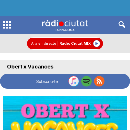
R
à
Ara en directe
|
Ràdio Ciutat MIX
d
Obert x Vacances
i
Subscriu-te
o
C