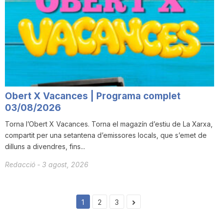
Obert X Vacances | Programa complet
03/08/2026
Torna l’Obert X Vacances. Torna el magazín d’estiu de La Xarxa,
compartit per una setantena d’emissores locals, que s’emet de
dilluns a divendres, fins...
Redacció
-
3 agost, 2026
1
2
3