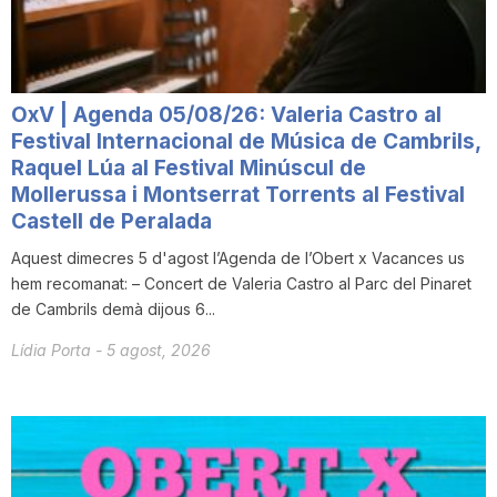
OxV | Agenda 05/08/26: Valeria Castro al
Festival Internacional de Música de Cambrils,
Raquel Lúa al Festival Minúscul de
Mollerussa i Montserrat Torrents al Festival
Castell de Peralada
Aquest dimecres 5 d'agost l’Agenda de l’Obert x Vacances us
hem recomanat: – Concert de Valeria Castro al Parc del Pinaret
de Cambrils demà dijous 6...
Lídia Porta
-
5 agost, 2026