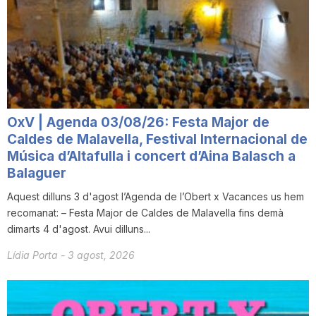
OxV | Agenda 03/08/26: Festa Major de
Caldes de Malavella, Festival Internacional de
Música d’Altafulla i concert d’Aina Balasch a
Balaguer
Aquest dilluns 3 d'agost l’Agenda de l’Obert x Vacances us hem
recomanat: – Festa Major de Caldes de Malavella fins demà
dimarts 4 d'agost. Avui dilluns...
Lídia Porta
-
3 agost, 2026