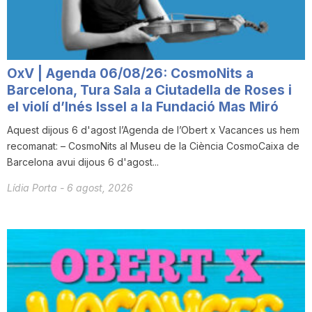
T
a
OxV | Agenda 06/08/26: CosmoNits a
Barcelona, Tura Sala a Ciutadella de Roses i
r
el violí d’Inés Issel a la Fundació Mas Miró
Aquest dijous 6 d'agost l’Agenda de l’Obert x Vacances us hem
recomanat: – CosmoNits al Museu de la Ciència CosmoCaixa de
r
Barcelona avui dijous 6 d'agost...
Lídia Porta
-
6 agost, 2026
a
g
o