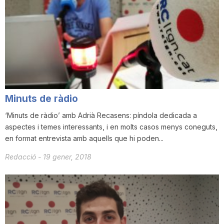
n
a
Minuts de ràdio
‘Minuts de ràdio’ amb Adrià Recasens: píndola dedicada a
aspectes i temes interessants, i en molts casos menys coneguts,
en format entrevista amb aquells que hi poden...
Redacció
-
19 gener, 2018