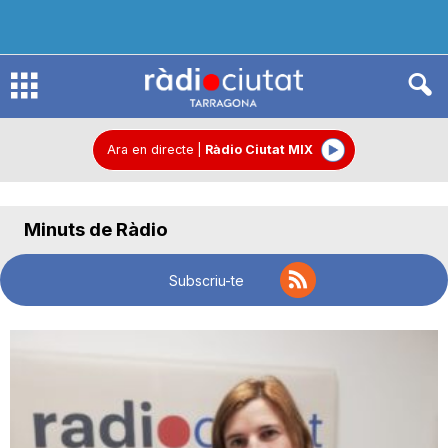
R
à
Ara en directe
|
Ràdio Ciutat MIX
d
Minuts de Ràdio
i
Subscriu-te
o
C