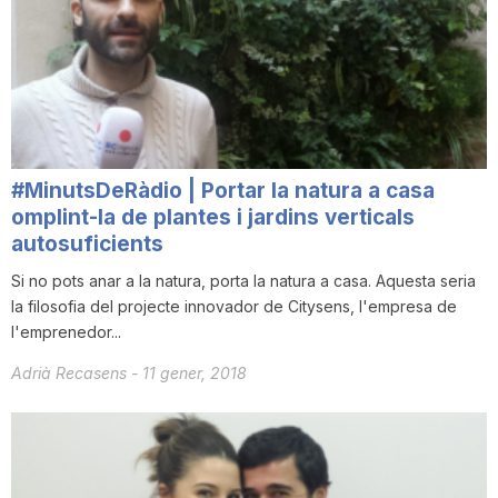
#MinutsDeRàdio | Portar la natura a casa
omplint-la de plantes i jardins verticals
autosuficients
Si no pots anar a la natura, porta la natura a casa. Aquesta seria
la filosofia del projecte innovador de Citysens, l'empresa de
l'emprenedor...
Adrià Recasens
-
11 gener, 2018