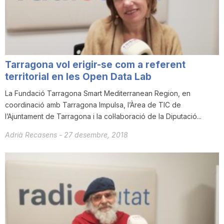
i
u
Tarragona vol erigir-se com a referent
t
territorial en les Open Data Lab
La Fundació Tarragona Smart Mediterranean Region, en
coordinació amb Tarragona Impulsa, l’Àrea de TIC de
a
l’Ajuntament de Tarragona i la col·laboració de la Diputació...
Adrià Recasens
-
27 desembre, 2018
t
d
e