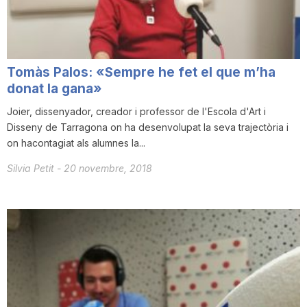
T
a
Tomàs Palos: «Sempre he fet el que m’ha
donat la gana»
r
Joier, dissenyador, creador i professor de l'Escola d'Art i
Disseny de Tarragona on ha desenvolupat la seva trajectòria i
on hacontagiat als alumnes la...
r
Silvia Petit
-
20 novembre, 2018
a
g
o