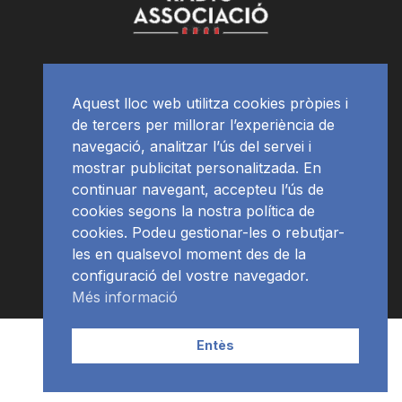
Aquest lloc web utilitza cookies pròpies i
de tercers per millorar l’experiència de
navegació, analitzar l’ús del servei i
mostrar publicitat personalitzada. En
continuar navegant, accepteu l’ús de
cookies segons la nostra política de
cookies. Podeu gestionar-les o rebutjar-
les en qualsevol moment des de la
configuració del vostre navegador.
Més informació
Contacte | Publicitat
APP
Programació
RàdioNews
Entès
Subscriu-te al newsletter
© Ràdio Ciutat de Tarragona