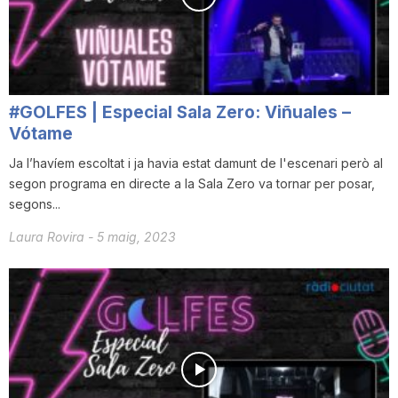
#GOLFES | Especial Sala Zero: Viñuales –
Vótame
Ja l’havíem escoltat i ja havia estat damunt de l'escenari però al
segon programa en directe a la Sala Zero va tornar per posar,
segons...
Laura Rovira
-
5 maig, 2023