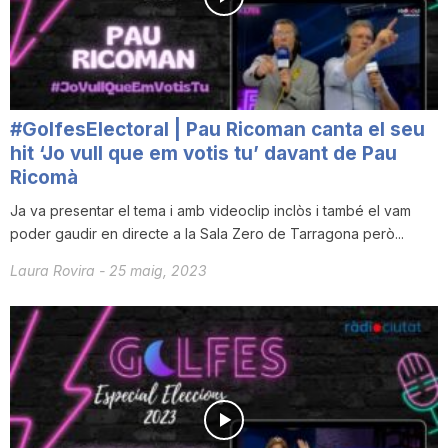
i
u
#GolfesElectoral | Pau Ricoman canta el seu
t
hit ‘Jo vull que em votis tu’ davant de Pau
Ricomà
Ja va presentar el tema i amb videoclip inclòs i també el vam
a
poder gaudir en directe a la Sala Zero de Tarragona però...
Laura Rovira
-
25 maig, 2023
t
d
e