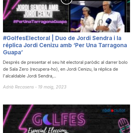
#GolfesElectoral | Duo de Jordi Sendra i la
réplica Jordi Cenizu amb ‘Per Una Tarragona
Guapa’
Després de presentar el seu hit electoral paròdic al darrer bolo
de Sala Zero (recupera-ho), en Jordi Cenizu, la réplica de
l'alcaldable Jordi Sendra,...
Adrià Recasens
-
19 maig, 2023