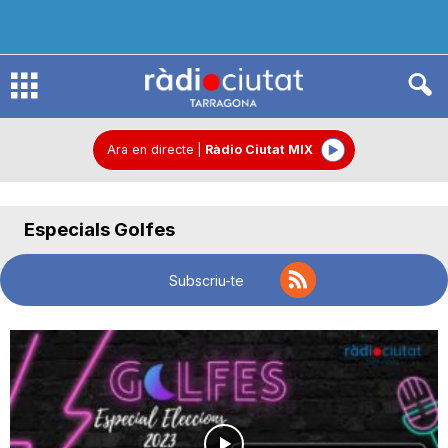
R
à
Ara en directe
|
Ràdio Ciutat MIX
d
Especials Golfes
i
Subscriu-te
o
C