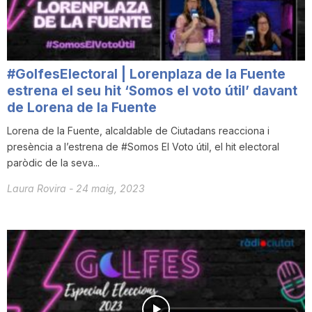
T
a
#GolfesElectoral | Lorenplaza de la Fuente
estrena el seu hit ‘Somos el voto útil’ davant
r
de Lorena de la Fuente
Lorena de la Fuente, alcaldable de Ciutadans reacciona i
presència a l’estrena de #Somos El Voto útil, el hit electoral
r
paròdic de la seva...
Laura Rovira
-
24 maig, 2023
a
g
o