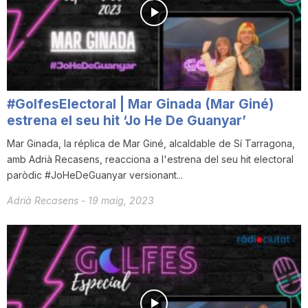
#GolfesElectoral | Mar Ginada (Mar Giné)
estrena el seu hit ‘Jo He De Guanyar’
Mar Ginada, la réplica de Mar Giné, alcaldable de Sí Tarragona,
amb Adrià Recasens, reacciona a l'estrena del seu hit electoral
paròdic #JoHeDeGuanyar versionant...
Adrià Recasens
-
19 maig, 2023