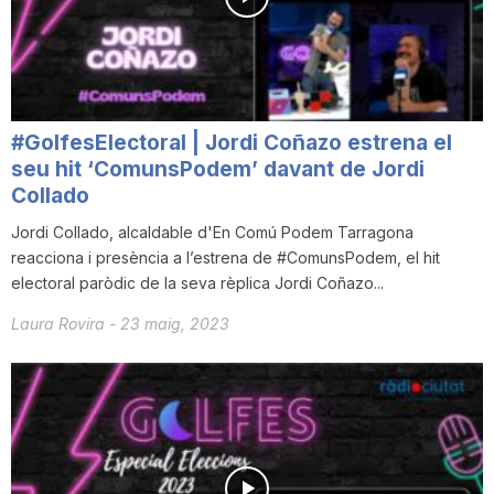
n
a
#GolfesElectoral | Jordi Coñazo estrena el
seu hit ‘ComunsPodem’ davant de Jordi
Collado
Jordi Collado, alcaldable d'En Comú Podem Tarragona
reacciona i presència a l’estrena de #ComunsPodem, el hit
electoral paròdic de la seva rèplica Jordi Coñazo...
Laura Rovira
-
23 maig, 2023