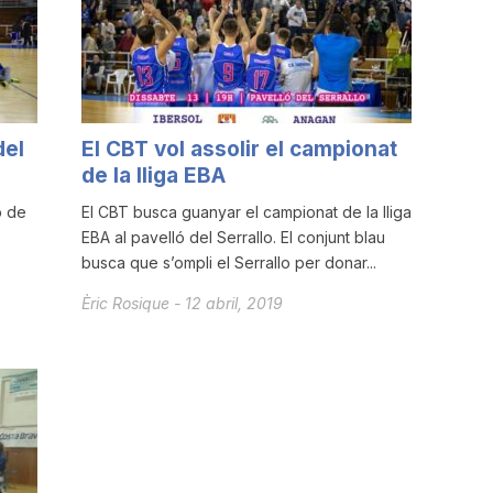
del
El CBT vol assolir el campionat
de la lliga EBA
p de
El CBT busca guanyar el campionat de la lliga
EBA al pavelló del Serrallo. El conjunt blau
busca que s’ompli el Serrallo per donar...
Èric Rosique
-
12 abril, 2019