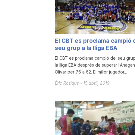
a
r
El CBT es proclama campió 
seu grup a la lliga EBA
r
El CBT es proclama campió del seu gru
la lliga EBA després de superar l’Anagan
a
Olivar per 76 a 62. El millor jugador...
Èric Rosique
-
15 abril, 2019
g
o
n