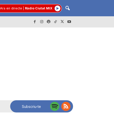
Ara en directe
|
Ràdio Ciutat MIX
Subscriu-te