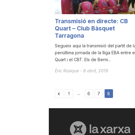
a
Transmisió en directe: CB
Quart – Club Bàsquet
Tarragona
Segueix aqui la transmisió del partit de l
penúltima jornada de la lliga EBA entre e
Quart i el CBT. Els de Berni...
Èric Rosique
-
8 abril, 2019
...
1
6
7
8