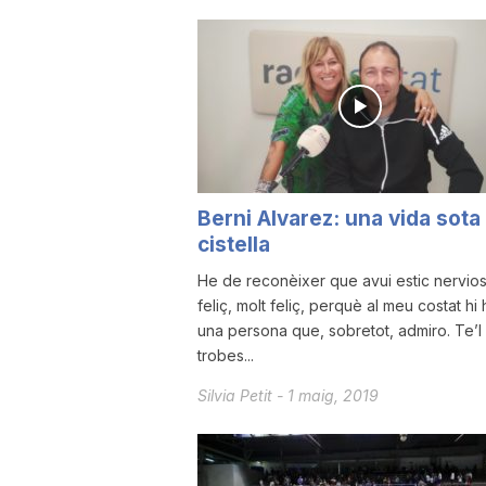
u
t
a
Berni Alvarez: una vida sota 
cistella
t
He de reconèixer que avui estic nervios
feliç, molt feliç, perquè al meu costat hi 
d
una persona que, sobretot, admiro. Te’l
trobes...
e
Silvia Petit
-
1 maig, 2019
T