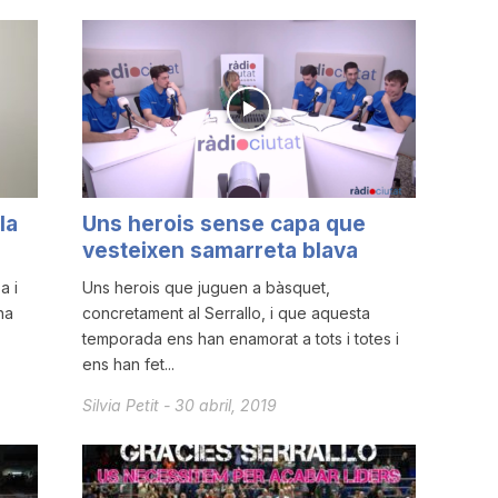
la
Uns herois sense capa que
vesteixen samarreta blava
a i
Uns herois que juguen a bàsquet,
ha
concretament al Serrallo, i que aquesta
temporada ens han enamorat a tots i totes i
ens han fet...
Silvia Petit
-
30 abril, 2019