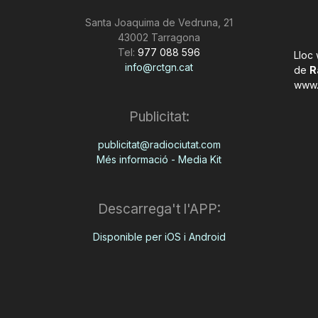
Santa Joaquima de Vedruna, 21
43002 Tarragona
Tel:
977 088 596
Lloc
info@rctgn.cat
de
R
www.
Publicitat:
publicitat@radiociutat.com
Més informació - Media Kit
Descarrega't l'APP:
Disponible per iOS i Android