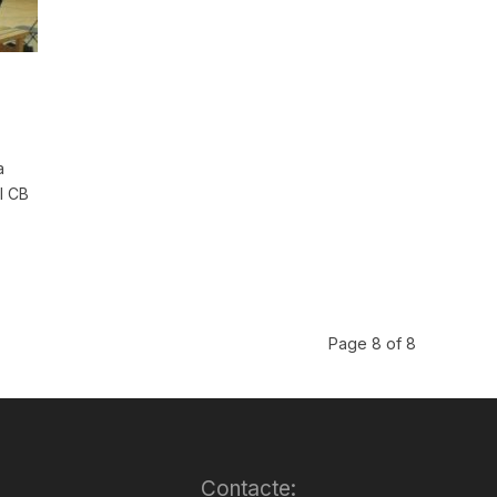
a
l CB
Page 8 of 8
Contacte: