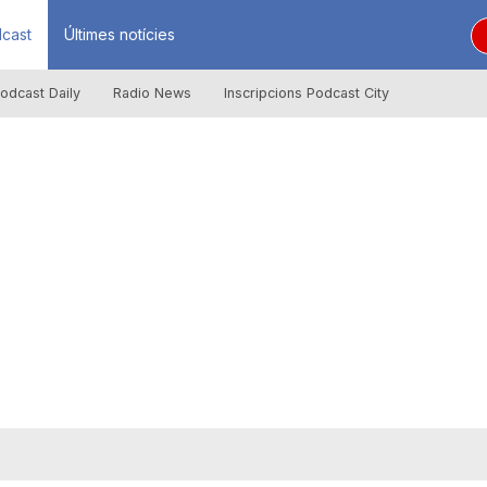
cast
Últimes notícies
odcast Daily
Radio News
Inscripcions Podcast City