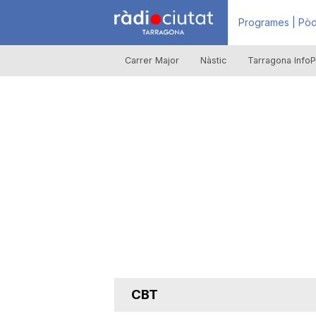
R
Programes | Pòd
Carrer Major
Nàstic
Tarragona InfoP
à
d
i
o
C
CBT
i