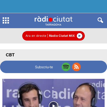
R
à
Ara en directe
|
Ràdio Ciutat MIX
d
CBT
i
Subscriu-te
o
C