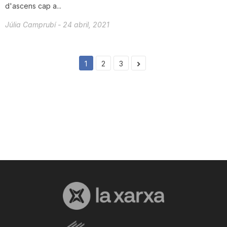
d'ascens cap a...
Júlia Camprubí
-
24 abril, 2021
1
2
3