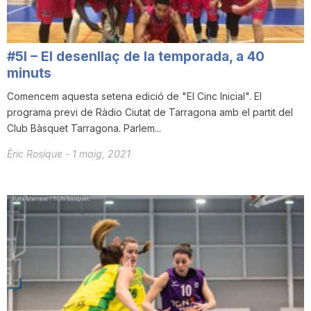
T
#5I – El desenllaç de la temporada, a 40
a
minuts
Comencem aquesta setena edició de "El Cinc Inicial". El
r
programa previ de Ràdio Ciutat de Tarragona amb el partit del
Club Bàsquet Tarragona. Parlem...
r
Èric Rosique
-
1 maig, 2021
a
g
o