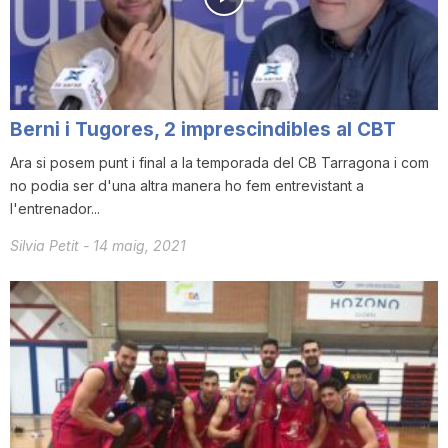
i
u
Berni i Tugores, 2 imprescindibles al CBT
t
Ara si posem punt i final a la temporada del CB Tarragona i com
no podia ser d'una altra manera ho fem entrevistant a
l'entrenador...
a
Silvia Petit
-
14 maig, 2021
t
d
e