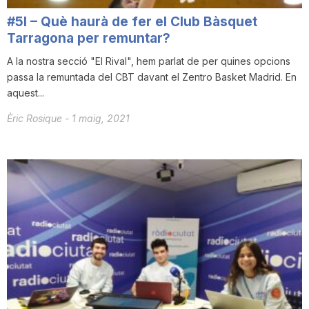
#5I – Què haurà de fer el Club Bàsquet
Tarragona per remuntar?
A la nostra secció "El Rival", hem parlat de per quines opcions
passa la remuntada del CBT davant el Zentro Basket Madrid. En
aquest...
Èric Rosique
-
1 maig, 2021