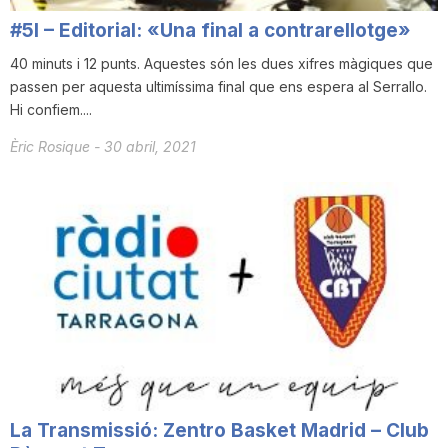
#5I – Editorial: «Una final a contrarellotge»
40 minuts i 12 punts. Aquestes són les dues xifres màgiques que
passen per aquesta ultimíssima final que ens espera al Serrallo.
Hi confiem....
Èric Rosique
-
30 abril, 2021
La Transmissió: Zentro Basket Madrid – Club