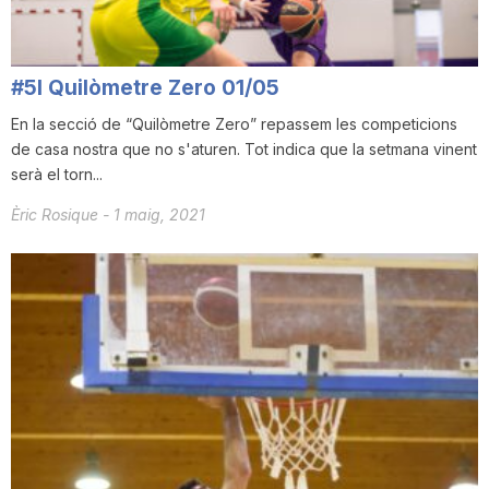
n
#5I Quilòmetre Zero 01/05
a
En la secció de “Quilòmetre Zero” repassem les competicions
de casa nostra que no s'aturen. Tot indica que la setmana vinent
serà el torn...
Èric Rosique
-
1 maig, 2021