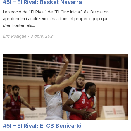
#5I – El Rival: Basket Navarra
La secció de "El Rival" de "El Cinc Inicial" és l'espai on
aprofundim i analitzem més a fons el proper equip que
s'enfronten els...
Èric Rosique
-
3 abril, 2021
#5I – El Rival: El CB Benicarló