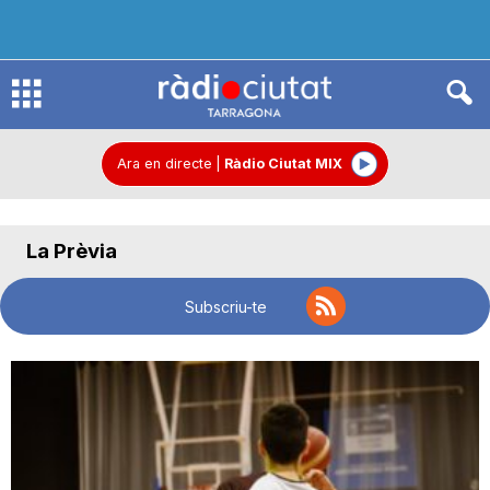
R
à
Ara en directe
|
Ràdio Ciutat MIX
d
La Prèvia
i
Subscriu-te
o
C