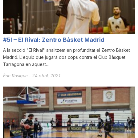
i
u
#5I – El Rival: Zentro Bàsket Madrid
t
A la secció "El Rival" analitzem en profunditat el Zentro Bàsket
Madrid. L'equip que jugarà dos cops contra el Club Bàsquet
Tarragona en aquest...
a
Èric Rosique
-
24 abril, 2021
t
d
e