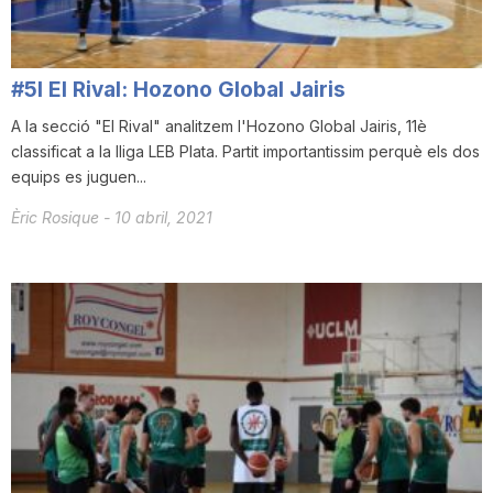
T
#5I El Rival: Hozono Global Jairis
a
A la secció "El Rival" analitzem l'Hozono Global Jairis, 11è
classificat a la lliga LEB Plata. Partit importantissim perquè els dos
r
equips es juguen...
Èric Rosique
-
10 abril, 2021
r
a
g
o