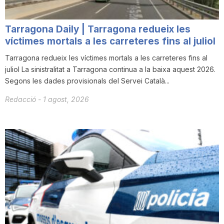
T
Tarragona Daily | Tarragona redueix les
víctimes mortals a les carreteres fins al juliol
a
Tarragona redueix les víctimes mortals a les carreteres fins al
juliol La sinistralitat a Tarragona continua a la baixa aquest 2026.
r
Segons les dades provisionals del Servei Català...
Redacció
-
1 agost, 2026
r
a
g
o