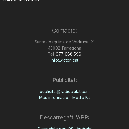
Contacte:
Santa Joaquima de Vedruna, 21
43002 Tarragona
Tel:
977 088 596
info@rctgn.cat
Publicitat:
publicitat@radiociutat.com
Més informació - Media Kit
Descarrega't l'APP:
Disponible per iOS i Android