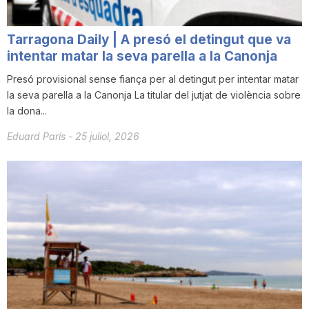
n
Tarragona Daily | A presó el detingut que va
intentar matar la seva parella a la Canonja
a
Presó provisional sense fiança per al detingut per intentar matar
la seva parella a la Canonja La titular del jutjat de violència sobre
la dona...
Eduard París
-
25 juliol, 2026