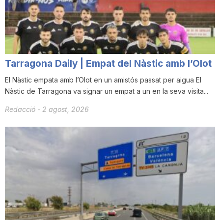
i
u
Tarragona Daily | Empat del Nàstic amb l’Olot
t
El Nàstic empata amb l’Olot en un amistós passat per aigua El
Nàstic de Tarragona va signar un empat a un en la seva visita...
a
Redacció
-
2 agost, 2026
t
d
e