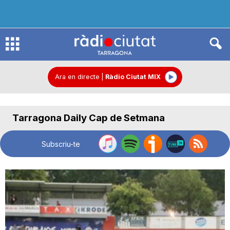
R
à
Ara en directe
|
Ràdio Ciutat MIX
d
Tarragona Daily Cap de Setmana
i
Subscriu-te
o
C