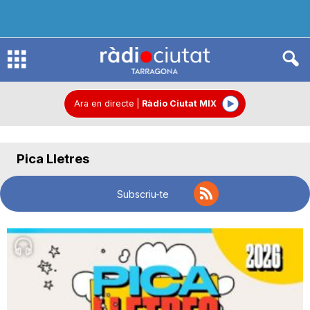
R
à
Ara en directe
|
Ràdio Ciutat MIX
d
Pica Lletres
i
Subscriu-te
o
C