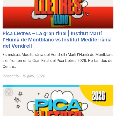
i
u
Pica Lletres – La gran final | Institut Martí
t
l’Humà de Montblanc vs Institut Mediterrània
del Vendrell
Els instituts Mediterrània del Vendrell i Martí l'Humà de Montblanc
a
s’enfronten en la Gran Final del Pica Lletres 2026. Ho fan des del
Centre...
t
Redacció
-
16 juny, 2026
d
e