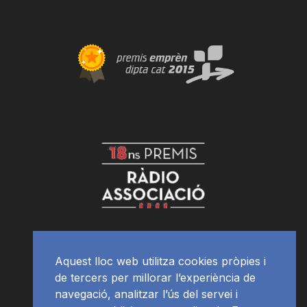
Aquest lloc web utilitza cookies pròpies i
de tercers per millorar l’experiència de
navegació, analitzar l’ús del servei i