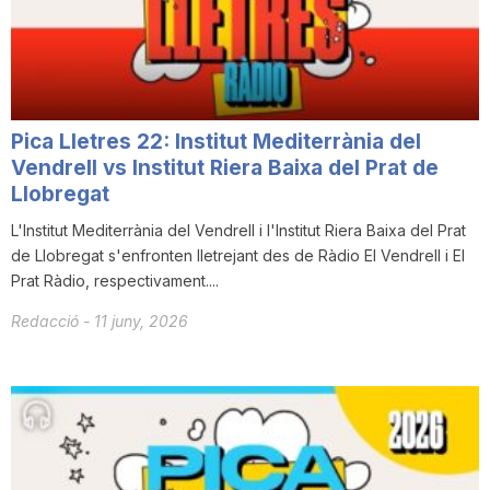
T
a
Pica Lletres 22: Institut Mediterrània del
r
Vendrell vs Institut Riera Baixa del Prat de
Llobregat
L'Institut Mediterrània del Vendrell i l'Institut Riera Baixa del Prat
r
de Llobregat s'enfronten lletrejant des de Ràdio El Vendrell i El
Prat Ràdio, respectivament....
a
Redacció
-
11 juny, 2026
g
o