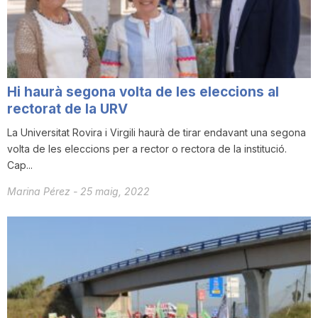
i
u
Hi haurà segona volta de les eleccions al
t
rectorat de la URV
La Universitat Rovira i Virgili haurà de tirar endavant una segona
volta de les eleccions per a rector o rectora de la institució.
a
Cap...
Marina Pérez
-
25 maig, 2022
t
d
e