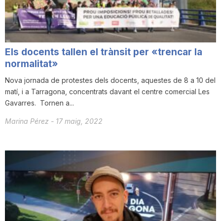
T
a
Els docents tallen el trànsit per «trencar la
normalitat»
r
Nova jornada de protestes dels docents, aquestes de 8 a 10 del
matí, i a Tarragona, concentrats davant el centre comercial Les
Gavarres. Tornen a...
r
Marina Pérez
-
17 maig, 2022
a
g
o