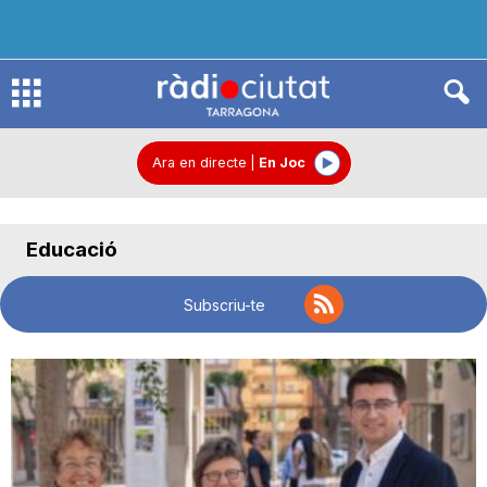
R
à
Ara en directe
|
En Joc
d
Educació
i
Subscriu-te
o
C