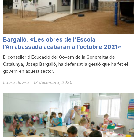
i
u
Bargalló: «Les obres de l’Escola
t
l’Arrabassada acabaran a l’octubre 2021»
El conseller d’Educació del Govern de la Generalitat de
Catalunya, Josep Bargalló, ha defensat la gestió que ha fet el
a
govern en aquest sector...
Laura Rovira
-
17 desembre, 2020
t
d
e