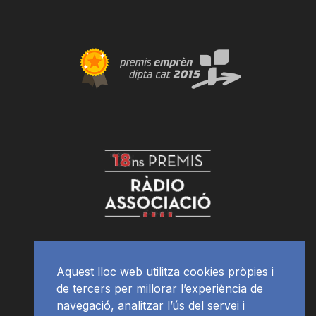
Aquest lloc web utilitza cookies pròpies i
de tercers per millorar l’experiència de
navegació, analitzar l’ús del servei i