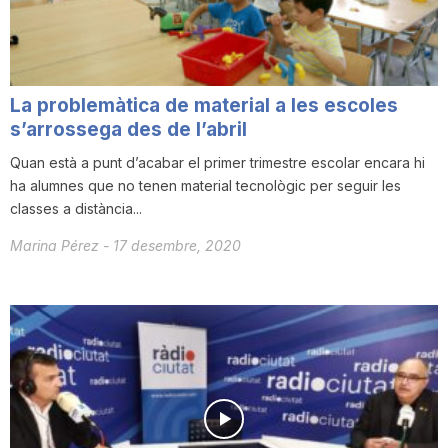
T
a
La problemàtica de material a les escoles
s’arrossega des de l’abril
r
Quan està a punt d’acabar el primer trimestre escolar encara hi
ha alumnes que no tenen material tecnològic per seguir les
classes a distància...
r
Marina Pérez
-
17 desembre, 2020
a
g
o