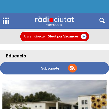
R
à
Ara en directe
|
Obert por Vacances
d
Educació
i
Subscriu-te
o
C