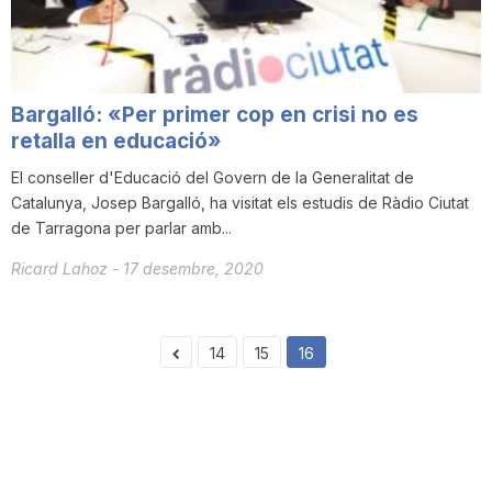
n
a
Bargalló: «Per primer cop en crisi no es
retalla en educació»
El conseller d'Educació del Govern de la Generalitat de
Catalunya, Josep Bargalló, ha visitat els estudis de Ràdio Ciutat
de Tarragona per parlar amb...
Ricard Lahoz
-
17 desembre, 2020
14
15
16