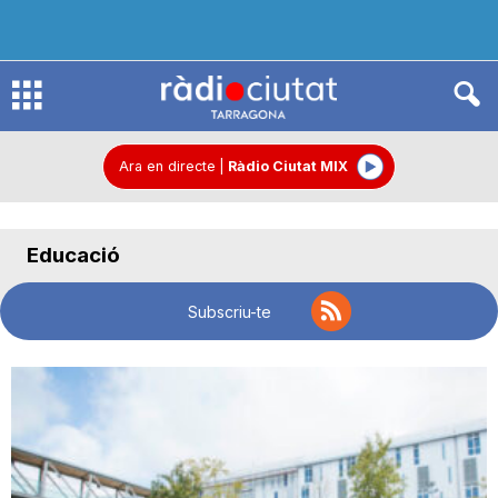
R
à
Ara en directe
|
Ràdio Ciutat MIX
d
Educació
i
Subscriu-te
o
C