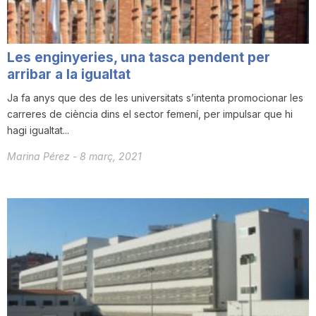
T
Les enginyeries, una tasca pendent per
a
arribar a la igualtat
Ja fa anys que des de les universitats s’intenta promocionar les
r
carreres de ciència dins el sector femení, per impulsar que hi
hagi igualtat...
r
Marina Pérez
-
8 març, 2021
a
g
o