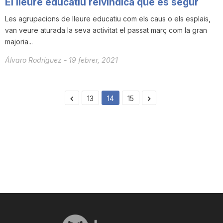
El lleure educatiu reivindica que és segur
Les agrupacions de lleure educatiu com els caus o els esplais,
van veure aturada la seva activitat el passat març com la gran
majoria...
Álvaro Rodriguez
-
19 febrer, 2021
13
14
15