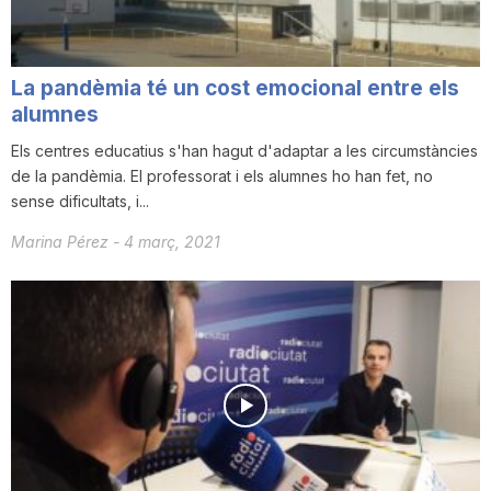
n
La pandèmia té un cost emocional entre els
a
alumnes
Els centres educatius s'han hagut d'adaptar a les circumstàncies
de la pandèmia. El professorat i els alumnes ho han fet, no
sense dificultats, i...
Marina Pérez
-
4 març, 2021