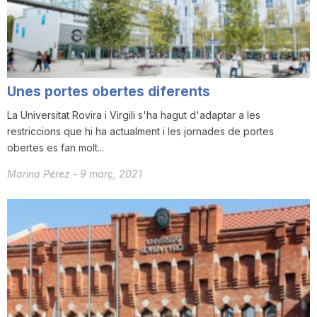
i
u
Unes portes obertes diferents
t
La Universitat Rovira i Virgili s'ha hagut d'adaptar a les
restriccions que hi ha actualment i les jornades de portes
obertes es fan molt...
a
Marina Pérez
-
9 març, 2021
t
d
e