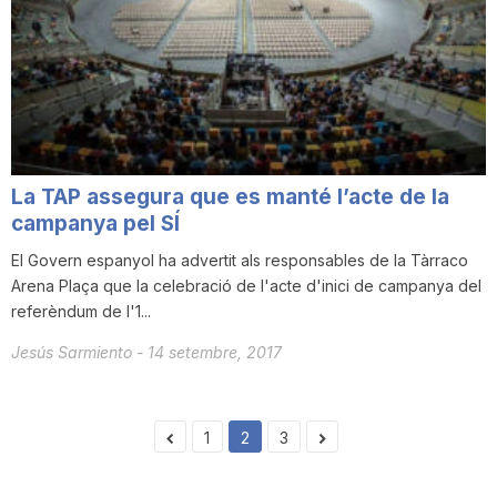
La TAP assegura que es manté l’acte de la
campanya pel SÍ
El Govern espanyol ha advertit als responsables de la Tàrraco
Arena Plaça que la celebració de l'acte d'inici de campanya del
referèndum de l'1...
Jesús Sarmiento
-
14 setembre, 2017
1
2
3