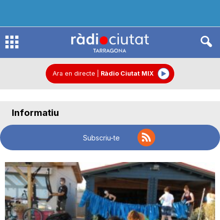
R
à
Ara en directe
|
Ràdio Ciutat MIX
d
Informatiu
i
Subscriu-te
o
C