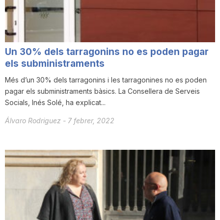
T
a
Un 30% dels tarragonins no es poden pagar
els subministraments
r
Més d’un 30% dels tarragonins i les tarragonines no es poden
pagar els subministraments bàsics. La Consellera de Serveis
Socials, Inés Solé, ha explicat...
r
Álvaro Rodriguez
-
7 febrer, 2022
a
g
o