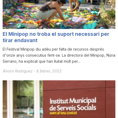
i
u
El Minipop no troba el suport necessari per
t
tirar endavant
El Festival Minipop diu adéu per falta de recursos després
d'onze anys consecutius fent-se. La directora del Minipop, Núria
a
Serrano, ha explicat que han lluitat molt per...
Álvaro Rodriguez
-
8 febrer, 2022
t
d
e