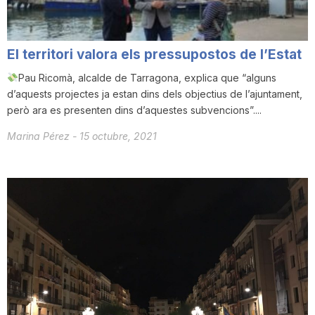
El territori valora els pressupostos de l’Estat
Pau Ricomà, alcalde de Tarragona, explica que “alguns
d’aquests projectes ja estan dins dels objectius de l’ajuntament,
però ara es presenten dins d’aquestes subvencions”....
Marina Pérez
-
15 octubre, 2021