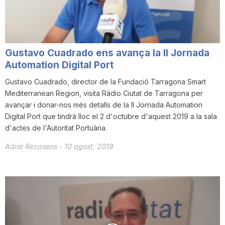
T
a
Gustavo Cuadrado ens avança la II Jornada
Automation Digital Port
r
Gustavo Cuadrado, director de la Fundació Tarragona Smart
Mediterranean Region, visita Ràdio Ciutat de Tarragona per
avançar i donar-nos més detalls de la II Jornada Automation
r
Digital Port que tindrà lloc el 2 d'octubre d'aquest 2019 a la sala
d'actes de l'Autoritat Portuària.
a
Adrià Recasens
-
10 agost, 2019
g
o