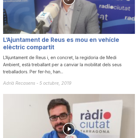
i
u
L’Ajuntament de Reus es mou en vehícle
t
elèctric compartit
L’Ajuntament de Reus i, en concret, la regidoria de Medi
Ambient, està treballant per a canviar la mobilitat dels seus
a
treballadors. Per fer-ho, han...
Adrià Recasens
-
5 octubre, 2019
t
d
e