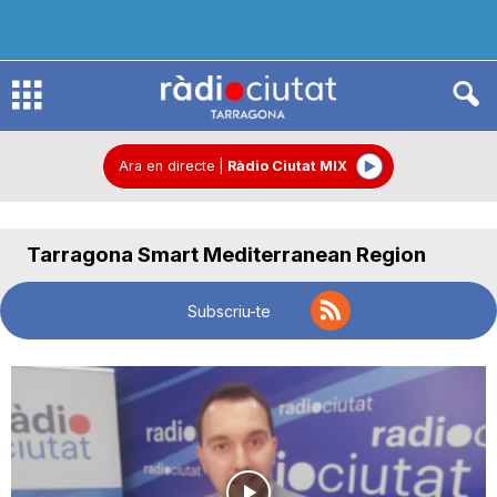
R
à
Ara en directe
|
Ràdio Ciutat MIX
d
Tarragona Smart Mediterranean Region
i
Subscriu-te
o
C