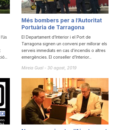
Més bombers per a l’Autoritat
Portuària de Tarragona
l’ús
El Departament d’Interior i el Port de
Tarragona signen un conveni per millorar els
t
serveis immediats en cas d’incendis o altres
ó...
emergències. El conseller d’Interior...
Mireia Gual
-
30 agost, 2019