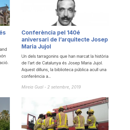
més
Conferència pel 140é
aniversari de l’arquitecte Josep
Maria Jujol
mand
 món
Un dels tarragonins que han marcat la història
ació.
de l’art de Catalunya és Josep Maria Jujol.
Aquest dilluns, la biblioteca pública acull una
conferència a...
Mireia Gual
-
2 setembre, 2019