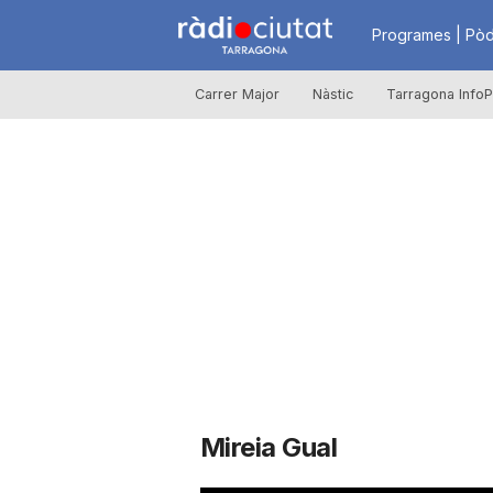
R
Programes | Pòd
Carrer Major
Nàstic
Tarragona InfoP
à
d
i
o
C
Mireia Gual
i