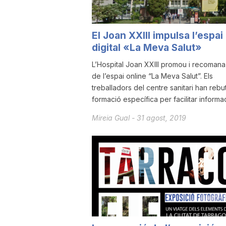
a
El Joan XXIII impulsa l’espai
digital «La Meva Salut»
L’Hospital Joan XXIII promou i recomana 
de l’espai online “La Meva Salut”. Els
treballadors del centre sanitari han rebu
formació específica per facilitar informaci
Mireia Gual
-
31 agost, 2019