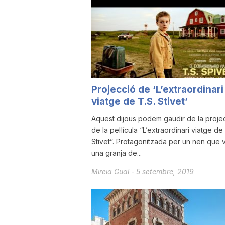
u
t
a
Projecció de ‘L’extraordinari
viatge de T.S. Stivet’
t
Aquest dijous podem gaudir de la proje
de la pel·lícula “L’extraordinari viatge de
Stivet”. Protagonitzada per un nen que v
d
una granja de...
Mireia Gual
-
5 setembre, 2019
e
T