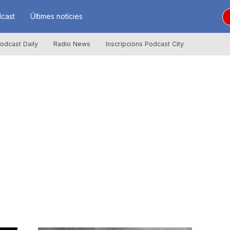
cast
Últimes notícies
odcast Daily
Radio News
Inscripcions Podcast City