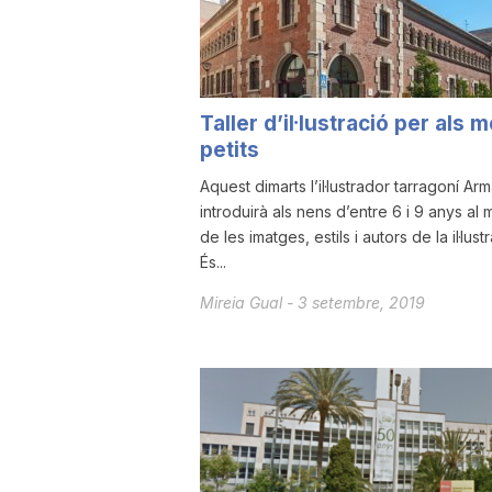
a
r
Taller d’il·lustració per als 
petits
r
Aquest dimarts l’il·lustrador tarragoní Ar
introduirà als nens d’entre 6 i 9 anys al
de les imatges, estils i autors de la il·lustr
a
És...
Mireia Gual
-
3 setembre, 2019
g
o
n