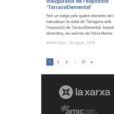
Inauguració de l’exposició
‘TarracoElemental’
Fem un viatge pels quatre elements de l
naturalesa i la ciutat de Tarragona amb
l'exposició de TarracoElemental. Aques
divendres, les autores de l’obra Marina..
Mireia Gual
-
30 agost, 2019
...
1
2
3
17