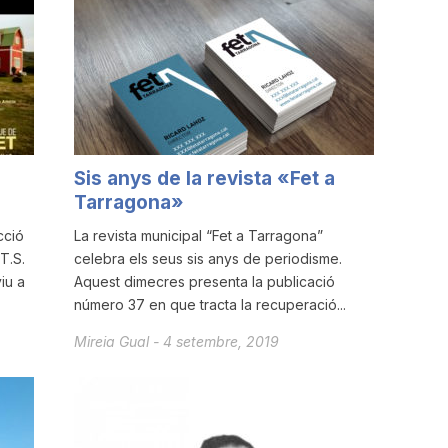
Sis anys de la revista «Fet a
Tarragona»
cció
La revista municipal “Fet a Tarragona”
 T.S.
celebra els seus sis anys de periodisme.
iu a
Aquest dimecres presenta la publicació
número 37 en que tracta la recuperació...
Mireia Gual
-
4 setembre, 2019