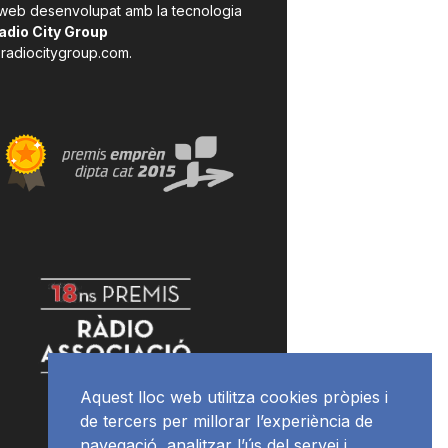
 web desenvolupat amb la tecnologia
adio City Group
radiocitygroup.com
.
Aquest lloc web utilitza cookies pròpies i
de tercers per millorar l’experiència de
navegació, analitzar l’ús del servei i