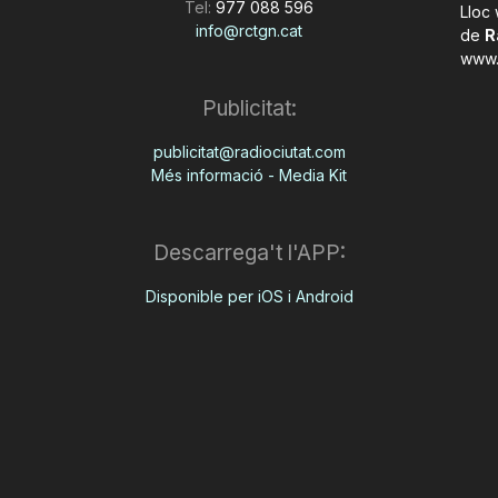
Tel:
977 088 596
Lloc
info@rctgn.cat
de
R
www.
Publicitat:
publicitat@radiociutat.com
Més informació - Media Kit
Descarrega't l'APP:
Disponible per iOS i Android