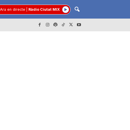
Ara en directe
|
Ràdio Ciutat MIX