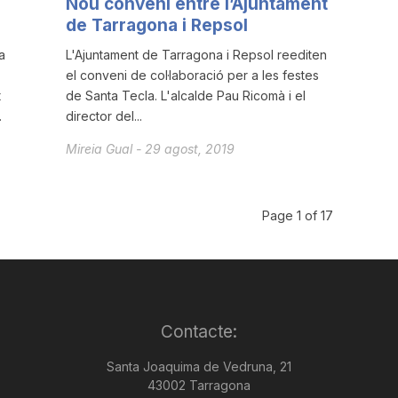
Nou conveni entre l’Ajuntament
de Tarragona i Repsol
a
L'Ajuntament de Tarragona i Repsol reediten
el conveni de col·laboració per a les festes
t
de Santa Tecla. L'alcalde Pau Ricomà i el
.
director del...
Mireia Gual
-
29 agost, 2019
Page 1 of 17
Contacte:
Santa Joaquima de Vedruna, 21
43002 Tarragona