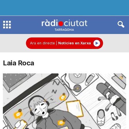
R
à
Ara en directe
|
Notícies en Xarxa
Laia Roca
d
i
o
C