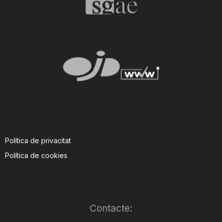
T
a
r
r
a
Política de privacitat
Política de cookies
g
o
Contacte: