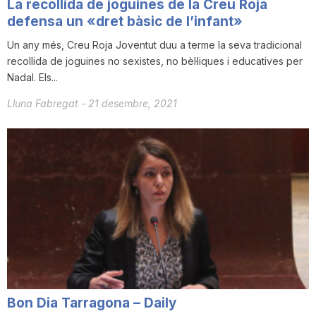
La recollida de joguines de la Creu Roja
T
defensa un «dret bàsic de l’infant»
Un any més, Creu Roja Joventut duu a terme la seva tradicional
a
recollida de joguines no sexistes, no bèl·liques i educatives per
Nadal. Els...
Lluna Fabregat
-
21 desembre, 2021
r
r
a
g
o
Bon Dia Tarragona – Daily