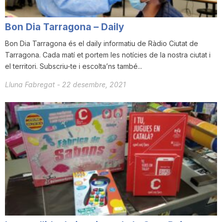
i
Bon Dia Tarragona – Daily
u
Bon Dia Tarragona és el daily informatiu de Ràdio Ciutat de
Tarragona. Cada matí et portem les notícies de la nostra ciutat i
el territori. Subscriu-te i escolta’ns també...
t
Lluna Fabregat
-
22 desembre, 2021
a
t
d
e