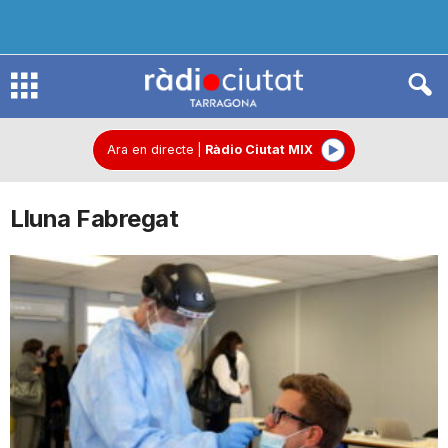
R
à
Ara en directe
|
Ràdio Ciutat MIX
Lluna Fabregat
d
i
o
C