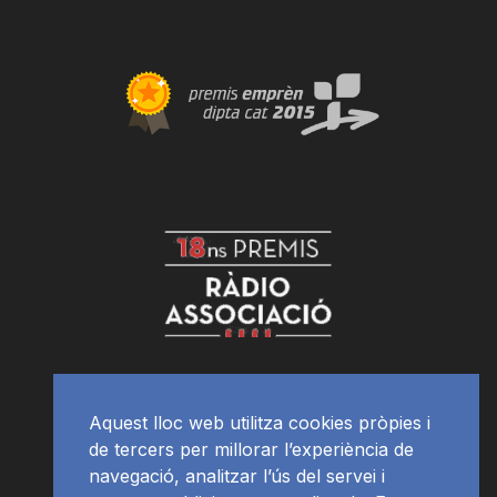
Aquest lloc web utilitza cookies pròpies i
de tercers per millorar l’experiència de
navegació, analitzar l’ús del servei i