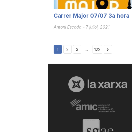
a
Carrer Major 07/07 3a hora
Antoni Escoda
-
7 juliol, 2021
...
1
2
3
122