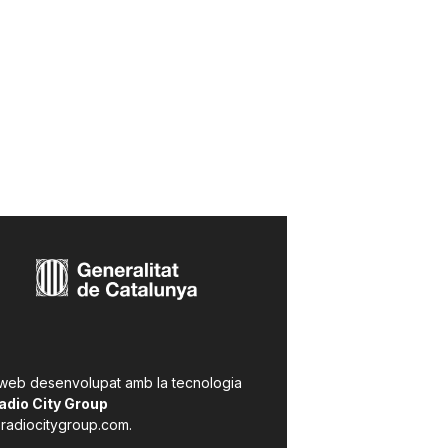
 web desenvolupat amb la tecnologia
adio City Group
radiocitygroup.com
.