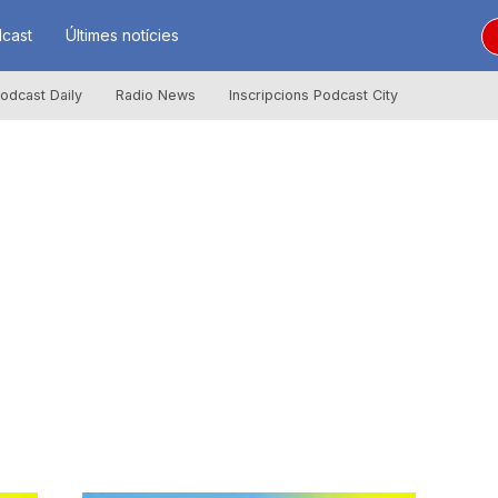
cast
Últimes notícies
odcast Daily
Radio News
Inscripcions Podcast City