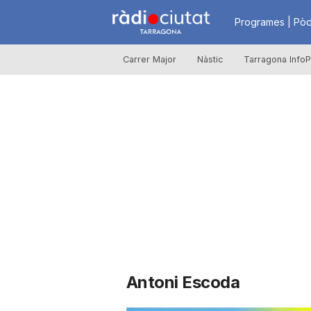
R
Programes | Pòd
Carrer Major
Nàstic
Tarragona InfoP
à
d
i
o
C
Antoni Escoda
i