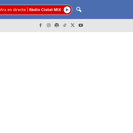
Ara en directe
|
Ràdio Ciutat MIX