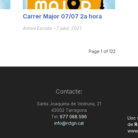
Carrer Major 07/07 2a hora
Antoni Escoda
-
7 juliol, 2021
Page 1 of 122
Contacte:
Santa Joaquima de Vedruna, 21
43002 Tarragona
Tel:
977 088 596
Lloc
info@rctgn.cat
de
R
www.