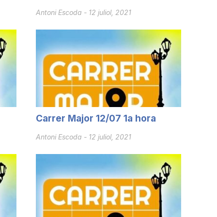
Antoni Escoda
-
12 juliol, 2021
Carrer Major 12/07 1a hora
Antoni Escoda
-
12 juliol, 2021